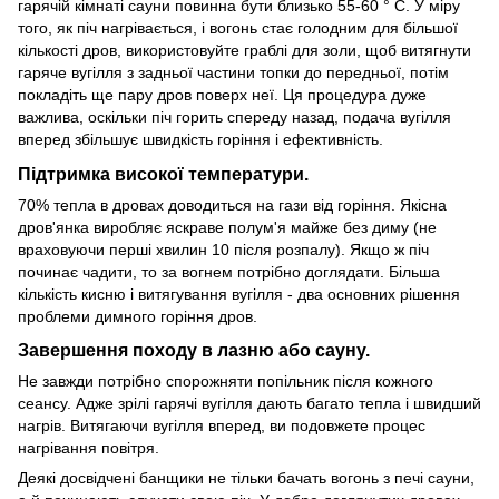
гарячій кімнаті сауни повинна бути близько 55-60 ° C. У міру
того, як піч нагрівається, і вогонь стає голодним для більшої
кількості дров, використовуйте граблі для золи, щоб витягнути
гаряче вугілля з задньої частини топки до передньої, потім
покладіть ще пару дров поверх неї. Ця процедура дуже
важлива, оскільки піч горить спереду назад, подача вугілля
вперед збільшує швидкість горіння і ефективність.
Підтримка високої температури.
70% тепла в дровах доводиться на гази від горіння. Якісна
дров'янка виробляє яскраве полум'я майже без диму (не
враховуючи перші хвилин 10 після розпалу). Якщо ж піч
починає чадити, то за вогнем потрібно доглядати. Більша
кількість кисню і витягування вугілля - два основних рішення
проблеми димного горіння дров.
Завершення походу в лазню або сауну.
Не завжди потрібно спорожняти попільник після кожного
сеансу. Адже зрілі гарячі вугілля дають багато тепла і швидший
нагрів. Витягаючи вугілля вперед, ви подовжете процес
нагрівання повітря.
Деякі досвідчені банщики не тільки бачать вогонь з печі сауни,