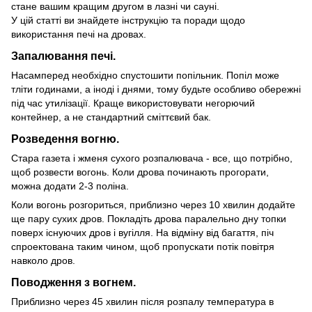
стане вашим кращим другом в лазні чи сауні.
У цій статті ви знайдете інструкцію та поради щодо
використання печі на дровах.
Запалювання печі.
Насамперед необхідно спустошити попільник. Попіл може
тліти годинами, а іноді і днями, тому будьте особливо обережні
під час утилізації. Краще використовувати негорючий
контейнер, а не стандартний сміттєвий бак.
Розведення вогню.
Стара газета і жменя сухого розпалювача - все, що потрібно,
щоб розвести вогонь. Коли дрова починають прогорати,
можна додати 2-3 поліна.
Коли вогонь розгориться, приблизно через 10 хвилин додайте
ще пару сухих дров. Покладіть дрова паралельно дну топки
поверх існуючих дров і вугілля. На відміну від багаття, піч
спроектована таким чином, щоб пропускати потік повітря
навколо дров.
Поводження з вогнем.
Приблизно через 45 хвилин після розпалу температура в