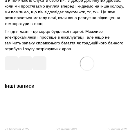
а й починають слухати свою піч. У добре доглянутих дровах,
коли ми простягаємо вугілля вперед і кидаємо на інше колоду,
ми помітимо, що піч відповідає звуком «тк, тк, тк». Це звук
розширюється металу печі, коли вона реагує на підвищення
температури в топці.
Піч для лазні - це серце будь-якої парної. Можливо
електрокам'янки і простіше в експлуатації, але ніщо не
замінить запаху справжнього багаття як традиційного банного
атрибута і звуку потріскуючих дров.
Інші записи
27 березня 2025
22 липня 2021
9 липня 2021