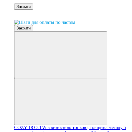
Закрити
0% розстрочка
Закрити
COZY 18 O-TW з виносною топкою, товщина металу 5