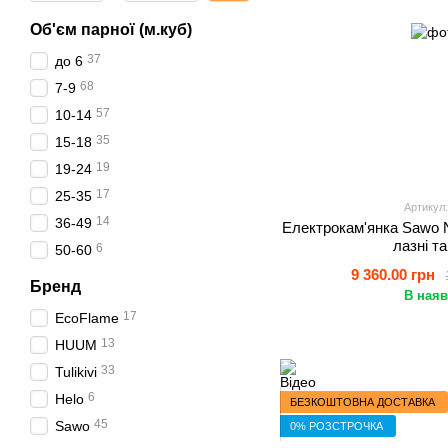
Об'єм парної (м.куб)
37
до 6
68
7-9
57
10-14
35
15-18
19
19-24
17
25-35
Артикул:
14
36-49
Електрокам'янка Sawo 
лазні т
6
50-60
9 360.00 грн
Бренд
В наяв
17
EcoFlame
13
HUUM
33
Tulikivi
6
Helo
БЕЗКОШТОВНА ДОСТАВКА
45
Sawo
0% РОЗСТРОЧКА