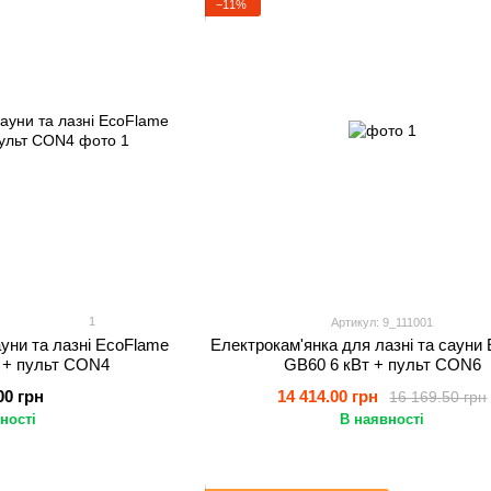
−11%
1
Артикул: 9_111001
уни та лазні EcoFlame
Електрокам'янка для лазні та сауни 
 + пульт CON4
GB60 6 кВт + пульт CON6
00 грн
14 414.00 грн
16 169.50 грн
ності
В наявності