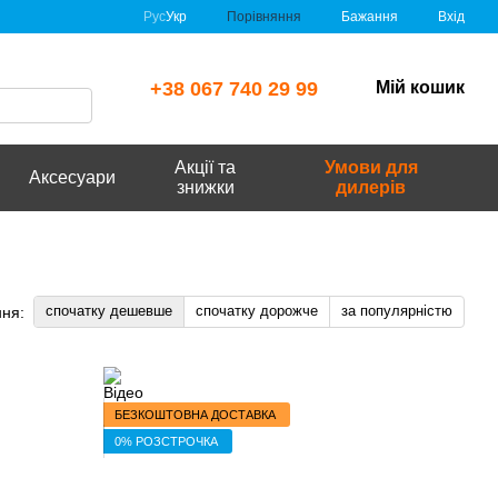
Порівняння
Рус
Укр
Бажання
Вхід
+38 067 740 29 99
Мій кошик
Акції та
Умови для
Аксесуари
знижки
дилерів
спочатку дешевше
спочатку дорожче
за популярністю
ня:
БЕЗКОШТОВНА ДОСТАВКА
0% РОЗСТРОЧКА