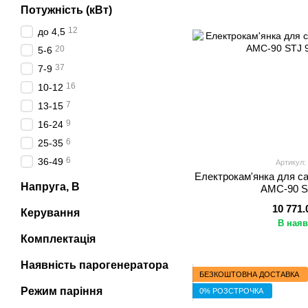
Потужність (кВт)
12
до 4,5
20
5-6
37
7-9
16
10-12
7
13-15
9
16-24
6
25-35
6
36-49
Артикул:
Електрокам'янка для са
Напруга, В
AMC-90 S
10 771.
Керування
В наяв
Комплектація
Наявність парогенератора
БЕЗКОШТОВНА ДОСТАВКА
Режим паріння
0% РОЗСТРОЧКА