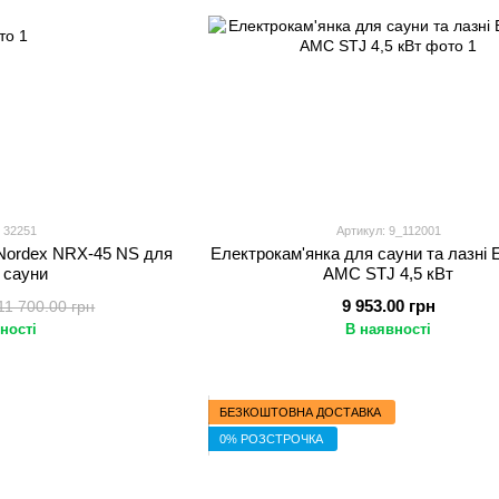
 32251
Артикул: 9_112001
Nordex NRX-45 NS для
Електрокам'янка для сауни та лазні
а сауни
AMC STJ 4,5 кВт
9 953.00 грн
11 700.00 грн
ності
В наявності
БЕЗКОШТОВНА ДОСТАВКА
0% РОЗСТРОЧКА