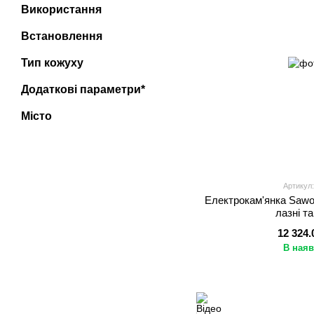
Використання
Встановлення
Тип кожуху
Додаткові параметри*
Місто
Артикул:
Електрокам'янка Sawo
лазні т
12 324.
В наяв