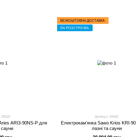
БЕЗКОШТОВНА ДОСТАВКА
0% РОЗСТРОЧКА
 29520
Артикул: 34492
Aries ARI3-90NS-P для
Електрокам'янка Sawo Krios KRI-90
а сауни
лазні та сауни