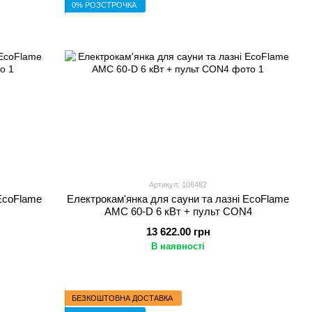
0% РОЗСТРОЧКА
Артикул: 106482
 EcoFlame
Електрокам'янка для сауни та лазні EcoFlame
AMC 60-D 6 кВт + пульт CON4
13 622.00 грн
В наявності
БЕЗКОШТОВНА ДОСТАВКА