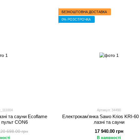
БЕЗКОШТОВНА ДОСТАВКА
0% РОЗСТРОЧКА
9_111004
Артикул: 34490
зні та сауни Ecoflame
Електрокам'янка Sawo Krios KRI-60
+ пульт CON6
лазні та сауни
17 940.00 грн
20 698.00 грн
ності
В наявності