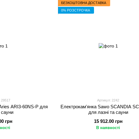
БЕЗКОШТОВНА ДОСТАВКА
0% РОЗСТРОЧКА
 29517
Артикул: 2242
Aries ARI3-60NS-P для
Електрокам'янка Sawo SCANDIA SC
а сауни
для лазні та сауни
00 грн
15 912.00 грн
ності
В наявності