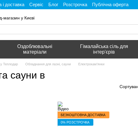
 і доставка
Сервіс
Блог
Розстрочка
Публічна оферта
і
д-магазин у Києві
Оздоблювальні
Гімалайська сіль для
матеріали
інтер'єрів
му Теплодар
Обладнання для лазні, сауни
Електрокам'янки
та сауни в
Сортуван
БЕЗКОШТОВНА ДОСТАВКА
0% РОЗСТРОЧКА