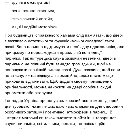
зручні в експлуатації;
легко встановлюються;
ексклюзивний дизайн;
міцні і надійні матеріали.
При будівництві справжнього хамама слід пам'ятати, що двері
є важливою естетичної та функціональної складової такої
лазні. Вона повинна підтримувати необхідну гідроізоляцію, але
при цьому не перешкоджати правильній вентиляції
парилки. Так як турецька сауна зазвичай невелика, двері в
парильню не повинні бути занадто громіздкими, щоб не
погіршувати зовнішній вигляд лазні. Дуже важливо, щоб вони
не «тиснули» на відвідувачів емоційно, адже в таке місце
приходять відпочивати. Щоб додати своєму приміщенню
оригінальності, можна наносити на двері особливі східні
орнаменти або візерунки.
Теплодар Україна пропонує величезний асортимент дверей
для турецької лазні і інших важливих елементів для створення
особливого затишку і позитивної атмосфери в парилці. В
інтернет-магазині ви також зможете знайти інші товари для
сауни: динаміки, світильники, лежаки, теплоізоляційні