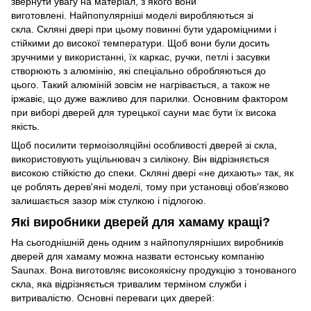
звернути увагу на матеріал, з якого вони
виготовлені. Найпопулярніші моделі виробляються зі
скла. Скляні двері при цьому повинні бути удароміцними і
стійкими до високої температури. Щоб вони були досить
зручними у використанні, їх каркас, ручки, петлі і засувки
створюють з алюмінію, які спеціально обробляються до
цього. Такий алюміній зовсім не нагрівається, а також не
іржавіє, що дуже важливо для парилки. Основним фактором
при виборі дверей для турецької сауни має бути їх висока
якість.
Щоб посилити термоізоляційні особливості дверей зі скла,
використовують ущільнювач з силікону. Він відрізняється
високою стійкістю до спеки. Скляні двері «не дихають» так, як
це роблять дерев'яні моделі, тому при установці обов'язково
залишається зазор між стулкою і підлогою.
Які виробники дверей для хамаму кращі?
На сьогоднішній день одним з найпопулярніших виробників
дверей для хамаму можна назвати естонську компанію
Saunax. Вона виготовляє високоякісну продукцію з тонованого
скла, яка відрізняється тривалим терміном служби і
витривалістю. Основні переваги цих дверей: