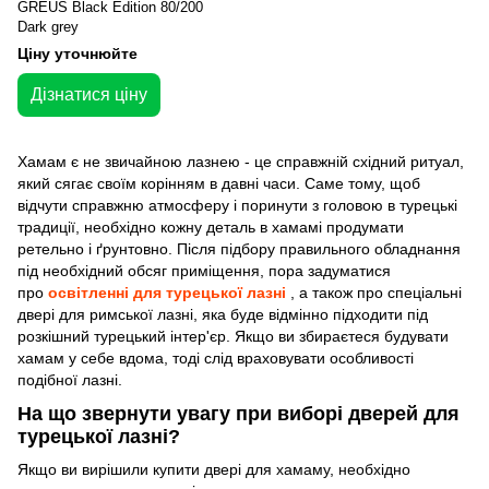
GREUS Black Edition 80/200
Dark grey
Ціну уточнюйте
Дізнатися ціну
Хамам є не звичайною лазнею - це справжній східний ритуал,
який сягає своїм корінням в давні часи. Саме тому, щоб
відчути справжню атмосферу і поринути з головою в турецькі
традиції, необхідно кожну деталь в хамамі продумати
ретельно і ґрунтовно. Після підбору правильного обладнання
під необхідний обсяг приміщення, пора задуматися
про
освітленні для турецької лазні
, а також про спеціальні
двері для римської лазні, яка буде відмінно підходити під
розкішний турецький інтер'єр. Якщо ви збираєтеся будувати
хамам у себе вдома, тоді слід враховувати особливості
подібної лазні.
На що звернути увагу при виборі дверей для
турецької лазні?
Якщо ви вирішили купити двері для хамаму, необхідно