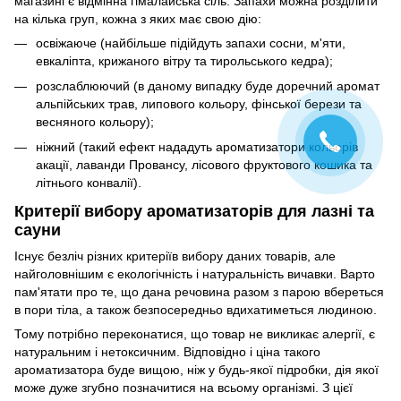
магазині є відмінна гімалайська сіль. Запахи можна розділити
на кілька груп, кожна з яких має свою дію:
освіжаюче (найбільше підійдуть запахи сосни, м'яти,
евкаліпта, крижаного вітру та тирольського кедра);
розслаблюючий (в даному випадку буде доречний аромат
альпійських трав, липового кольору, фінської берези та
весняного кольору);
ніжний (такий ефект нададуть ароматизатори кольорів
акації, лаванди Провансу, лісового фруктового кошика та
літнього конвалії).
Критерії вибору ароматизаторів для лазні та
сауни
Існує безліч різних критеріїв вибору даних товарів, але
найголовнішим є екологічність і натуральність вичавки. Варто
пам'ятати про те, що дана речовина разом з парою вбереться
в пори тіла, а також безпосередньо вдихатиметься людиною.
Тому потрібно переконатися, що товар не викликає алергії, є
натуральним і нетоксичним. Відповідно і ціна такого
ароматизатора буде вищою, ніж у будь-якої підробки, дія якої
може дуже згубно позначитися на всьому організмі. З цієї