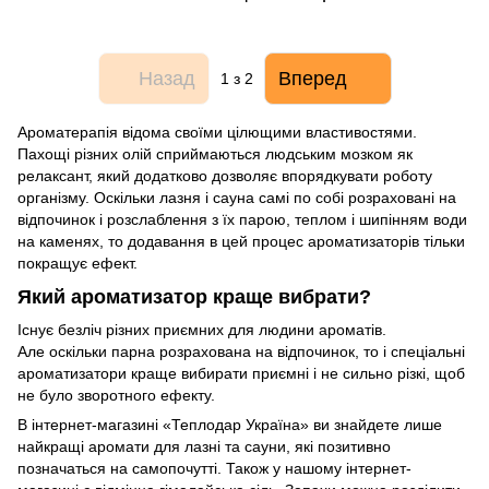
Назад
Вперед
1
з 2
Ароматерапія відома своїми цілющими властивостями.
Пахощі різних олій сприймаються людським мозком як
релаксант, який додатково дозволяє впорядкувати роботу
організму. Оскільки лазня і сауна самі по собі розраховані на
відпочинок і розслаблення з їх парою, теплом і шипінням води
на каменях, то додавання в цей процес ароматизаторів тільки
покращує ефект.
Який ароматизатор краще вибрати?
Існує безліч різних приємних для людини ароматів.
Але оскільки парна розрахована на відпочинок, то і спеціальні
ароматизатори краще вибирати приємні і не сильно різкі, щоб
не було зворотного ефекту.
В інтернет-магазині «Теплодар Україна» ви знайдете лише
найкращі аромати для лазні та сауни, які позитивно
позначаться на самопочутті. Також у нашому інтернет-