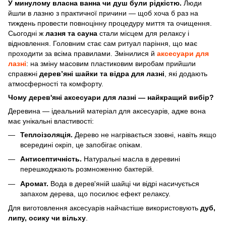
У минулому власна ванна чи душ були рідкістю.
Люди
йшли в лазню з практичної причини — щоб хоча б раз на
тиждень провести повноцінну процедуру миття та очищення.
Сьогодні ж
лазня та сауна
стали місцем для релаксу і
відновлення. Головним стає сам ритуал паріння, що має
проходити за всіма правилами. Змінилися й
аксесуари для
лазні
: на зміну масовим пластиковим виробам прийшли
справжні
дерев’яні шайки та відра для лазні
, які додають
атмосферності та комфорту.
Чому дерев'яні аксесуари для лазні — найкращий вибір?
Деревина — ідеальний матеріал для аксесуарів, адже вона
має унікальні властивості:
Теплоізоляція.
Дерево не нагрівається ззовні, навіть якщо
всередині окріп, це запобігає опікам.
Антисептичність.
Натуральні масла в деревині
перешкоджають розмноженню бактерій.
Аромат.
Вода в дерев'яній шайці чи відрі насичується
запахом дерева, що посилює ефект релаксу.
Для виготовлення аксесуарів найчастіше використовують
дуб,
липу, осику чи вільху
.