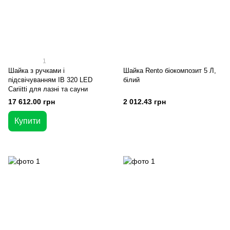
1
Шайка з ручками і
Шайка Rento біокомпозит 5 Л,
підсвічуванням IB 320 LED
білий
Cariitti для лазні та сауни
17 612.00 грн
2 012.43 грн
Купити