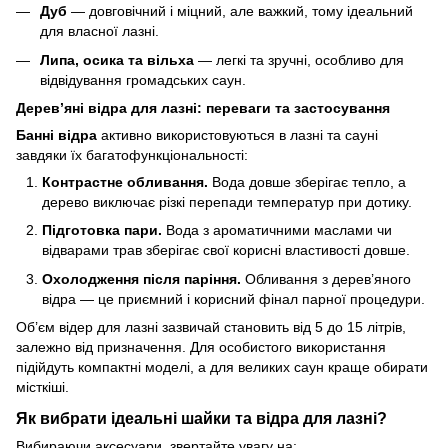
Дуб
— довговічний і міцний, але важкий, тому ідеальний
для власної лазні.
Липа, осика та вільха
— легкі та зручні, особливо для
відвідування громадських саун.
Дерев’яні відра для лазні: переваги та застосування
Банні відра
активно використовуються в лазні та сауні
завдяки їх багатофункціональності:
Контрастне обливання.
Вода довше зберігає тепло, а
дерево виключає різкі перепади температур при дотику.
Підготовка пари.
Вода з ароматичними маслами чи
відварами трав зберігає свої корисні властивості довше.
Охолодження після паріння.
Обливання з дерев’яного
відра — це приємний і корисний фінал парної процедури.
Об’єм відер для лазні зазвичай становить від 5 до 15 літрів,
залежно від призначення. Для особистого використання
підійдуть компактні моделі, а для великих саун краще обирати
місткіші.
Як вибрати ідеальні шайки та відра для лазні?
Вибираючи аксесуари, звертайте увагу на: