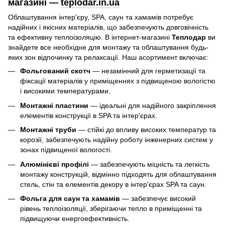
магазині —
teplodar.in.ua
Облаштування інтер'єру, SPA, саун та хамамів потребує
надійних і якісних матеріалів, що забезпечують довговічність
та ефективну теплоізоляцію. В інтернет-магазині
Теплодар
ви
знайдете все необхідне для монтажу та облаштування будь-
яких зон відпочинку та релаксації. Наш асортимент включає:
Фольгований скотч
— незамінний для герметизації та
фіксації матеріалів у приміщеннях з підвищеною вологістю
і високими температурами.
Монтажні пластини
— ідеальні для надійного закріплення
елементів конструкції в SPA та інтер'єрах.
Монтажні труби
— стійкі до впливу високих температур та
корозії, забезпечують надійну роботу інженерних систем у
зонах підвищеної вологості.
Алюмінієві профілі
— забезпечують міцність та легкість
монтажу конструкцій, відмінно підходять для облаштування
стель, стін та елементів декору в інтер'єрах SPA та саун.
Фольга для саун та хамамів
— забезпечує високий
рівень теплоізоляції, зберігаючи тепло в приміщенні та
підвищуючи енергоефективність.