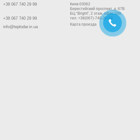
+38 067 740 29 99
Киев 03062
Берестейский проспект, д. 67В
БЦ “Bright”, 2 этаж, офис 209.
+38 067 740 29 99
тел. +38(067)-740-29-99
Карта проезда
info@teplodar.in.ua