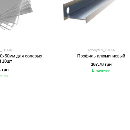
9_111446
Артикул: 9_110896
50x50мм для солевых
Профиль алюминиевый
й 10шт
367.78 грн
4 грн
В наличии
ичии