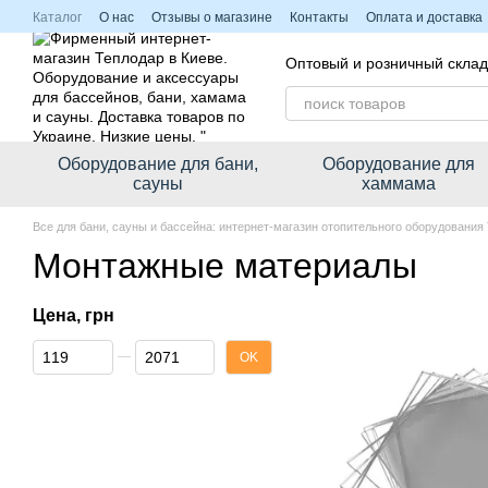
Перейти к основному контенту
Каталог
О нас
Отзывы о магазине
Контакты
Оплата и доставка
Политика конфиденциальности
Оптовый и розничный склад
Оборудование для бани,
Оборудование для
сауны
хаммама
Все для бани, сауны и бассейна: интернет-магазин отопительного оборудования
Монтажные материалы
Цена, грн
От Цена, грн
До Цена, грн
OK