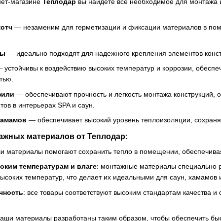
нет-магазине
Теплодар
вы найдете все необходимое для монтажа и
отч
— незаменим для герметизации и фиксации материалов в по
ны
— идеально подходят для надежного крепления элементов конст
 устойчивы к воздействию высоких температур и коррозии, обеспе
тью.
фили
— обеспечивают прочность и легкость монтажа конструкций, о
ов в интерьерах SPA и саун.
хамамов
— обеспечивает высокий уровень теплоизоляции, сохран
ажных материалов от
Теплодар
:
ши материалы помогают сохранить тепло в помещении, обеспечива
оким температурам и влаге
: монтажные материалы специально р
высоких температур, что делает их идеальными для саун, хамамов 
чность
: все товары соответствуют высоким стандартам качества 
наши материалы разработаны таким образом, чтобы обеспечить быс