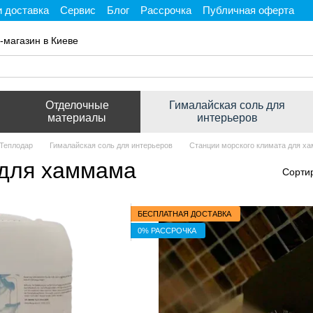
и доставка
Сервис
Блог
Рассрочка
Публичная оферта
ти
-магазин в Киеве
Отделочные
Гималайская соль для
материалы
интерьеров
 Теплодар
Гималайская соль для интерьеров
Станции морского климата для х
 для хаммама
Сорти
БЕСПЛАТНАЯ ДОСТАВКА
0% РАССРОЧКА