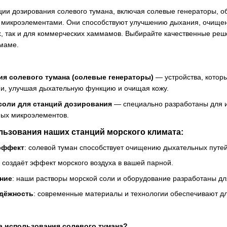
ии дозирования солевого тумана, включая солевые генераторы, о
 микроэлементами. Они способствуют улучшению дыхания, очище
х, так и для коммерческих хаммамов. Выбирайте качественные ре
маме.
я солевого тумана (солевые генераторы)
— устройства, котор
, улучшая дыхательную функцию и очищая кожу.
соли для станций дозирования
— специально разработаны для и
ых микроэлементов.
ьзования наших станций морского климата:
эффект
: солевой туман способствует очищению дыхательных путей
: создаёт эффект морского воздуха в вашей парной.
ние
: наши растворы морской соли и оборудование разработаны дл
адёжность
: современные материалы и технологии обеспечивают д
а использования солевого тумана?