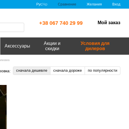
Сравнение
Рус
Укр
Желания
Вход
+38 067 740 29 99
Мой заказ
Акции и
Условия для
Аксессуары
скидки
дилеров
аммама
сначала дешевле
сначала дороже
по популярности
ровка: