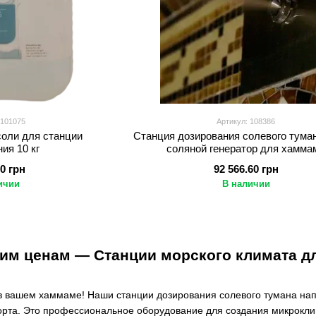
 101075
Артикул: 108386
соли для станции
Станция дозирования солевого туман
ия 10 кг
соляной генератор для хамма
00 грн
92 566.60 грн
ичии
В наличии
им ценам — Станции морского климата д
 в вашем хаммаме! Наши станции дозирования солевого тумана на
орта. Это профессиональное оборудование для создания микрокли