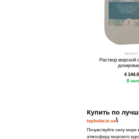
Артикул:
Раствор морской 
дозирован
4 144.
В нал
Купить по лучш
\
teplodar.in.ua
Почувствуйте силу моря
атмосферу морского кур