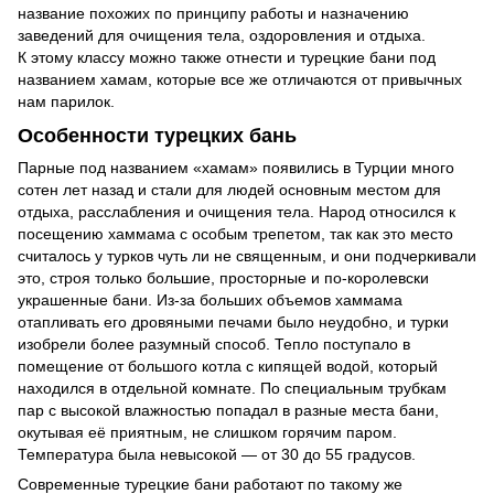
название похожих по принципу работы и назначению
заведений для очищения тела, оздоровления и отдыха.
К этому классу можно также отнести и турецкие бани под
названием хамам, которые все же отличаются от привычных
нам парилок.
Особенности турецких бань
Парные под названием «хамам» появились в Турции много
сотен лет назад и стали для людей основным местом для
отдыха, расслабления и очищения тела. Народ относился к
посещению хаммама с особым трепетом, так как это место
считалось у турков чуть ли не священным, и они подчеркивали
это, строя только большие, просторные и по-королевски
украшенные бани. Из-за больших объемов хаммама
отапливать его дровяными печами было неудобно, и турки
изобрели более разумный способ. Тепло поступало в
помещение от большого котла с кипящей водой, который
находился в отдельной комнате. По специальным трубкам
пар с высокой влажностью попадал в разные места бани,
окутывая её приятным, не слишком горячим паром.
Температура была невысокой — от 30 до 55 градусов.
Современные турецкие бани работают по такому же