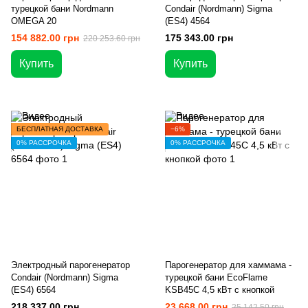
турецкой бани Nordmann
Condair (Nordmann) Sigma
OMEGA 20
(ES4) 4564
154 882.00 грн
175 343.00 грн
220 253.60 грн
Купить
Купить
БЕСПЛАТНАЯ ДОСТАВКА
−6%
0% РАССРОЧКА
0% РАССРОЧКА
Электродный парогенератор
Парогенератор для хаммама -
Condair (Nordmann) Sigma
турецкой бани EcoFlame
(ES4) 6564
KSB45C 4,5 кВт с кнопкой
218 337.00 грн
23 668.00 грн
25 142.50 грн