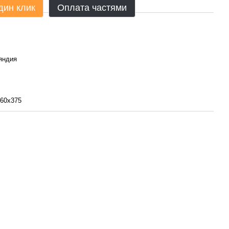
дин клик
Оплата частями
яндия
60x375