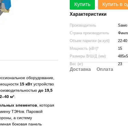
Купить
Купить в о
Характеристики
Производитель
Sawo
Страна производитель
Финл
Объем парилки (м.куб)
22-40
Мощность (кВт)*
15
Размеры В/Ш/Д (мм)
485x5
Вес (кг)
23
Доставка
Оплата
сиональное оборудование,
я мощности
15 кВт
устройство
роизводительностью
до 19,5
2–40 м³
.
тельных элементов
, которая
замену ТЭНов. Паровой
тороны, а систему
ъемная боковая панель