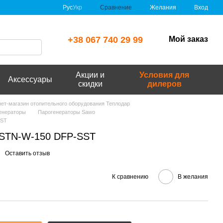
Сравнение
Рус
Укр
Желания
Вход
+38 067 740 29 99
Мой заказ
Акции и
Условия для
Аксессуары
скидки
дилеров
рнет-магазин отопительного оборудования Теплодар
енераторы
Парогенераторы Sawo
SST
 STN-W-150 DFP-SST
Оставить отзыв
К сравнению
В желания