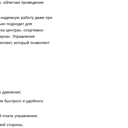
я, облегчая проведение
и надежную работу даже при
но подходит для
ss-центрах, спортивно-
аунах. Управление
мплект, который позволяет
о давления;
ля быстрого и удобного
й плате управления;
вой стороны;