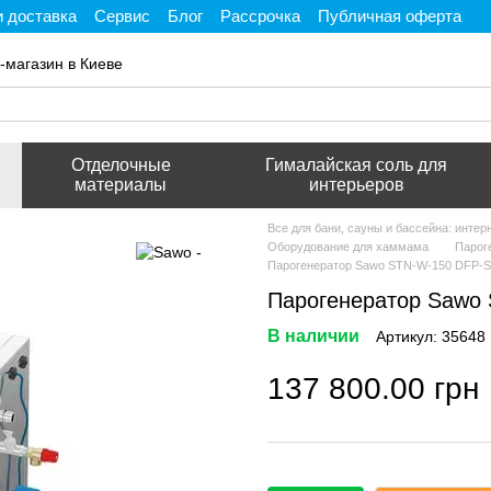
и доставка
Сервис
Блог
Рассрочка
Публичная оферта
ти
-магазин в Киеве
Отделочные
Гималайская соль для
материалы
интерьеров
Все для бани, сауны и бассейна: инте
Оборудование для хаммама
Парог
Парогенератор Sawo STN-W-150 DFP-
Парогенератор Sawo
В наличии
Артикул: 35648
137 800.00 грн