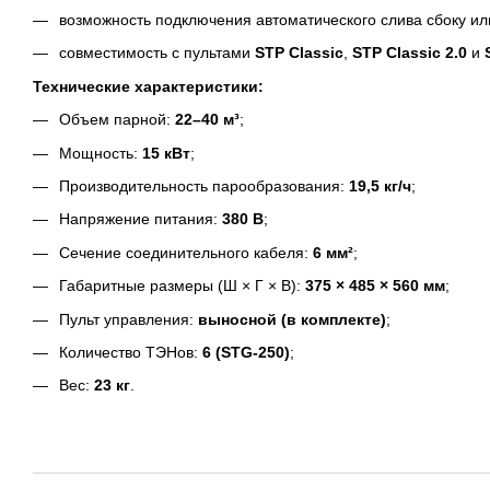
возможность подключения автоматического слива сбоку или
совместимость с пультами
STP Classic
,
STP Classic 2.0
и
Технические характеристики:
Объем парной:
22–40 м³
;
Мощность:
15 кВт
;
Производительность парообразования:
19,5 кг/ч
;
Напряжение питания:
380 В
;
Сечение соединительного кабеля:
6 мм²
;
Габаритные размеры (Ш × Г × В):
375 × 485 × 560 мм
;
Пульт управления:
выносной (в комплекте)
;
Количество ТЭНов:
6 (STG-250)
;
Вес:
23 кг
.