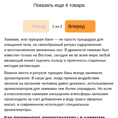
Показать еще 4 товара
Назад
Вперед
1
из 2
Хаммам, или турецкая баня — не просто процедура для
очищения тела, но своеобразный ритуал оздоровления
и восстановления жизненных сил. В древности хаммам был
известен только на Востоке, сегодня же во всем мире любой
желающий может оценить пользу и приятность старинных
методик релаксации.
Важное место в ритуале турецких бань всегда занимала
ароматерапия. В наши дни, когда прямое воздействие
запахов на организм человека давно доказано, использование
ароматизаторов для хаммама тем более оправдано. Но если
в классическом хаммаме насыщение атмосферы запахами
происходило за счет добавления в воду трав и эфирных
масел, в современном используют специальные
ароматизаторы.
Как применяют ароматизаторы в хаммаме