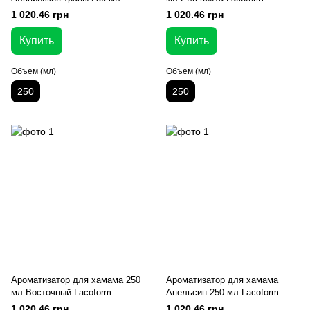
Lacoform
1 020.46 грн
1 020.46 грн
Купить
Купить
Объем (мл)
Объем (мл)
250
250
Ароматизатор для хамама 250
Ароматизатор для хамама
мл Восточный Lacoform
Апельсин 250 мл Lacoform
1 020.46 грн
1 020.46 грн