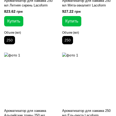
Ароматизатор для хамама 250
Ароматизатор для хамама 250
мл Летняя сирень Lacoform
мл Мята-эвкалипт Lacoform
823.62 грн
927.22 грн
Купить
Купить
Объем (мл)
Объем (мл)
250
250
Ароматизатор для хамама
Ароматизатор для хамама 250
Альпийские травы 250 мл
мл Ель-пихта Lacoform