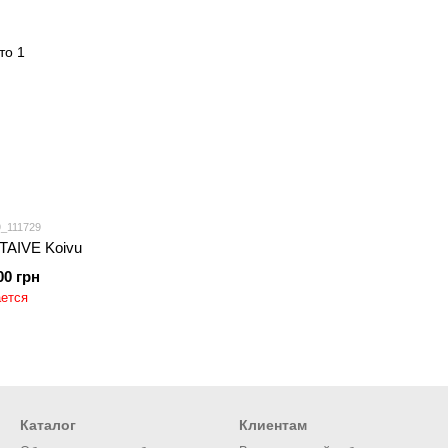
9_111729
i TAIVE Koivu
00 грн
ется
Каталог
Клиентам