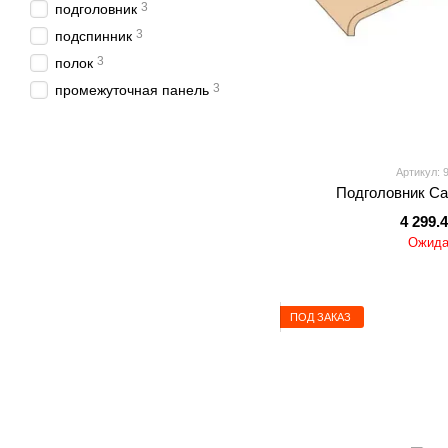
3
подголовник
3
подспинник
3
полок
3
промежуточная панель
Артикул: 
Подголовник Cari
4 299.
Ожида
ПОД ЗАКАЗ