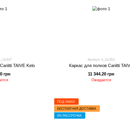
9_111647
Артикул: 9_111353
ariitti TAIVE Kelo
Каркас для полков Cariitti TAI
20 грн
11 344.20 грн
ется
Ожидается
ПОД ЗАКАЗ
БЕСПЛАТНАЯ ДОСТАВКА
0% РАССРОЧКА