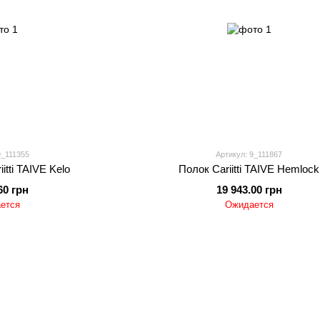
9_111355
Артикул: 9_111867
itti TAIVE Kelo
Полок Cariitti TAIVE Hemlock
60 грн
19 943.00 грн
ется
Ожидается