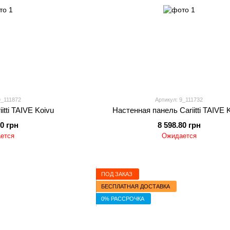
9_111872
Артикул: 9_111732
itti TAIVE Koivu
Настенная панель Cariitti TAIVE 
60 грн
8 598.80 грн
ется
Ожидается
ПОД ЗАКАЗ
БЕСПЛАТНАЯ ДОСТАВКА
0% РАССРОЧКА