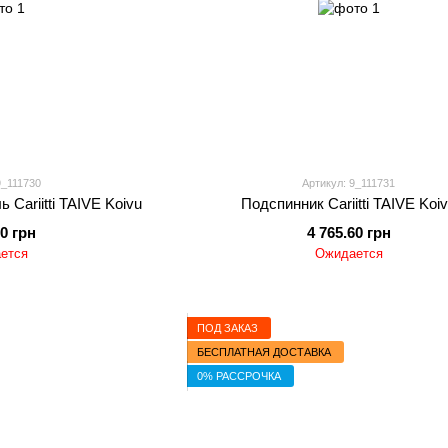
9_111730
Артикул: 9_111731
Cariitti TAIVE Koivu
Подспинник Cariitti TAIVE Koi
60 грн
4 765.60 грн
ется
Ожидается
ПОД ЗАКАЗ
БЕСПЛАТНАЯ ДОСТАВКА
0% РАССРОЧКА