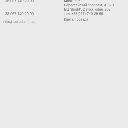
+38 067 740 29 99
Киев 03062
Берестейский проспект, д. 67В
БЦ “Bright”, 2 этаж, офис 209.
+38 067 740 29 99
тел. +38(067)-740-29-99
Карта проезда
info@teplodar.in.ua