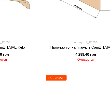
9_111356
Артикул: 9_111357
itti TAIVE Kelo
Промежуточная панель Cariitti TAI
40 грн
4 299.40 грн
ется
Ожидается
ПОД ЗАКАЗ