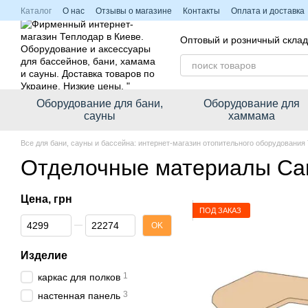
Перейти к основному контенту
Каталог
О нас
Отзывы о магазине
Контакты
Оплата и доставка
Политика конфиденциальности
Оптовый и розничный склад
Оборудование для бани,
Оборудование для
сауны
хаммама
Все для бани, сауны и бассейна: интернет-магазин отопительного оборудования
Отделочные материалы Carii
Цена, грн
ПОД ЗАКАЗ
От Цена, грн
До Цена, грн
OK
Изделие
1
каркас для полков
3
настенная панель