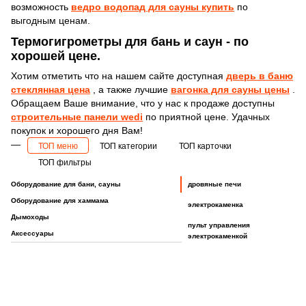
возможность
ведро водопад для сауны купить
по
выгодным ценам.
Термогигрометры для бань и саун - по
хорошей цене.
Хотим отметить что на нашем сайте доступная
дверь в баню
стеклянная цена
, а также лучшие
вагонка для сауны цены
.
Обращаем Ваше внимание, что у нас к продаже доступны
строительные панели wedi
по приятной цене. Удачных
покупок и хорошего дня Вам!
ТОП меню
ТОП категории
ТОП карточки
ТОП фильтры
Оборудование для бани, сауны
дровяные печи
Оборудование для хаммама
электрокаменка
Дымоходы
пульт управления
Аксессуары
электрокаменкой
парогенераторы для
мастер флеш
аксессуары для хамам
камни для бань и саун
Силиконовый герметик термостойкий
Камень для пара "Комик" для бани и сауны
Пульты управления для электрокаменок Helo
хамамов
дымоходы одностенные
термогигрометр
стеклянные двери для
Цены на гигрометры
Дровяная печь для бани и сауны KASTOR KSIS 20
Парогенераторы для хаммама объемом до 9 кубов
паровые форсунки
из нержавеющей стали
сауны и бани
банный халат
оцинкованные трубы для
Принадлежности для бани киев
Влагозащищенный светильник для хамама Foresti O200/105 хром
Каминные топки Flamingo
стеклянные двери для