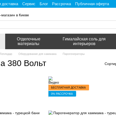
и доставка
Сервис
Блог
Рассрочка
Публичная оферта
ти
-магазин в Киеве
Отделочные
Гималайская соль для
материалы
интерьеров
 Теплодар
Оборудование для хаммама
Парогенераторы
а 380 Вольт
Сорти
БЕСПЛАТНАЯ ДОСТАВКА
0% РАССРОЧКА