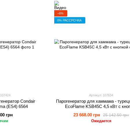
−6%
0% РАССРОЧКА
 107424
Артикул: 107634
енератор Condair
Парогенератор для хаммама - турец
ma (ES4) 6564
EcoFlame KSB45C 4,5 кВт с кно
.00 грн
23 668.00 грн
25 142.50 грн
ичии
Ожидается