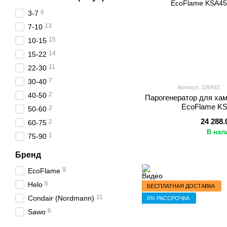
6
3-7
13
7-10
15
10-15
14
15-22
11
22-30
7
30-40
Артикул: 106492
2
40-50
Парогенератор для хам
EcoFlame KS
2
50-60
24 288.
2
60-75
В нал
1
75-90
Бренд
9
EcoFlame
6
Helo
БЕСПЛАТНАЯ ДОСТАВКА
11
Condair (Nordmann)
0% РАССРОЧКА
6
Sawo