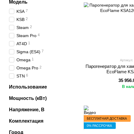
Модель
7
KSA
2
KSB
2
Steam
4
Steam Pro
1
AT4D
7
Sigma (ES4)
1
Omega
Артикул:
Парогенератор для хам
2
Omega Pro
EcoFlame KS
6
STN
35 956.
Использование
В нал
Мощность (кВт)
Напряжение, В
БЕСПЛАТНАЯ ДОСТАВКА
Комплектация
0% РАССРОЧКА
Город