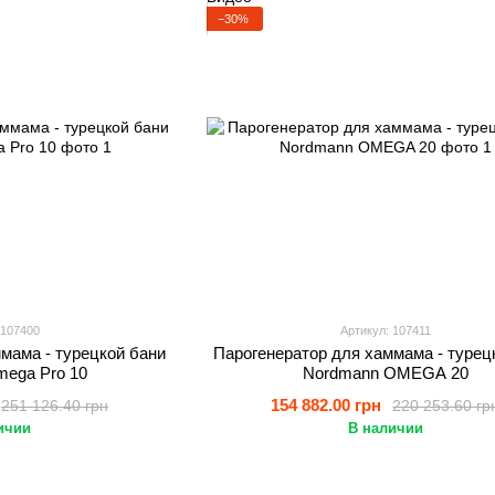
−30%
 107400
Артикул: 107411
мама - турецкой бани
Парогенератор для хаммама - турец
ega Pro 10
Nordmann OMEGA 20
154 882.00 грн
251 126.40 грн
220 253.60 гр
ичии
В наличии