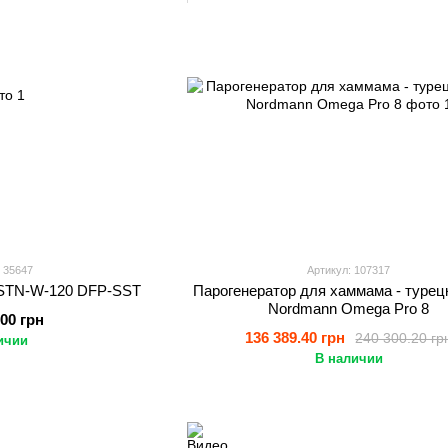
 35647
Артикул: 107317
 STN-W-120 DFP-SST
Парогенератор для хаммама - турец
Nordmann Omega Pro 8
.00 грн
136 389.40 грн
240 300.20 гр
ичии
В наличии