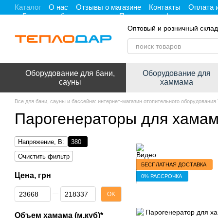
Каталог
О нас
Отзывы о магазине
Контакты
Оплата 
Перейти к основному контенту
Гарантия, обмен и возврат
Политика конфиденциальнос
Оптовый и розничный склад
Оборудование для бани,
Оборудование для
сауны
хаммама
Все для бани, сауны и бассейна: интернет-магазин отопительного оборудования
Парогенераторы для хамам
Напряжение, В:
380
Очистить фильтр
БЕСПЛАТНАЯ ДОСТАВКА
Цена, грн
0% РАССРОЧКА
От Цена, грн
До Цена, грн
OK
Объем хамама (м.куб)*