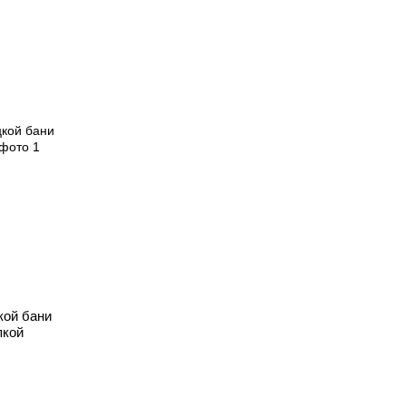
кой бани
пкой