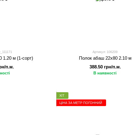
9_111171
Артикул: 106209
 1.20 м (1-сорт)
Полок абаш 22х80 2.10 м
рн/п.м.
388.50 грн/п.м.
ності
В наявності
ХІТ
ЦІНА ЗА МЕТР ПОГОННИЙ