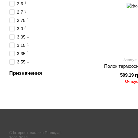
1
2.6
3
2.7
1
2.75
3
3.0
1
3.05
1
3.15
1
3.35
Артикул:
1
3.55
Полок термооси
Призначення
509.19 г
Очіку
© Інтернет-магазин Теплодар
2001-2026