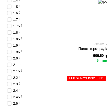
1.4
1
1.5
2
1.6
1
1.7
1
1.75
2
1.8
1
1.85
Артикул: 
1
1.9
Полок терморадіа
1
1.95
906.50 г
1
2.0
В наяв
5
2.1
1
2.15
1
2.2
ЦІНА ЗА МЕТР ПОГОННИЙ
1
2.3
5
2.4
1
2.45
1
2.5