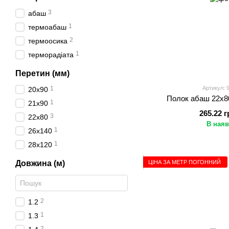
3
абаш
1
термоабаш
2
термоосика
1
терморадіата
Перетин (мм)
1
Артикул: 
20х90
Полок абаш 22x80
1
21х90
265.22 г
3
22х80
В наяв
1
26х140
1
28х120
ЦІНА ЗА МЕТР ПОГОННИЙ
Довжина (м)
2
1.2
1
1.3
2