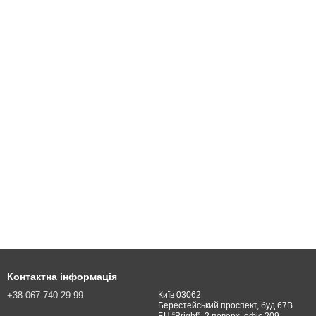
Контактна інформація
+38 067 740 29 99
Київ 03062
Берестейський проспект, буд 67В