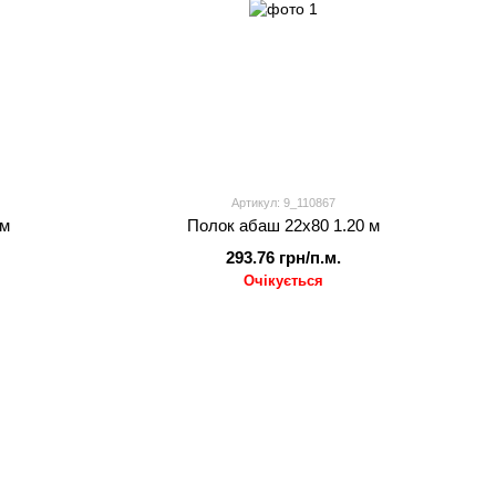
Артикул: 9_110867
 м
Полок абаш 22х80 1.20 м
293.76 грн/п.м.
Очікується