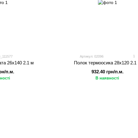
1
9_111577
Артикул: 02096
та 26х140 2.1 м
Полок термоосика 28х120 2.1
рн/п.м.
932.40 грн/п.м.
ності
В наявності