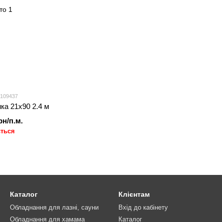
 109437
ка 21х90 2.4 м
рн/п.м.
ється
Каталог
Клієнтам
Обладнання для лазні, сауни
Вхід до кабінету
Обладнання для хамама
Каталог