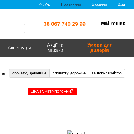
Порівняння
Рус
Укр
Бажання
Вхід
+38 067 740 29 99
Мій кошик
Акції та
Умови для
Аксесуари
знижки
дилерів
спочатку дешевше
спочатку дорожче
за популярністю
ня:
ЦІНА ЗА МЕТР ПОГОННИЙ