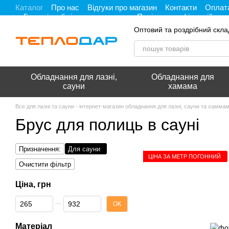
Каталог
Про нас
Відгуки про магазин
Контакти
Оплата
Перейти до основного контенту
Гарантія, обмін та повернення
Політика конфіденційност
Оптовий та роздрібний скла
Обладнання для лазні,
Обладнання для
сауни
хамама
Все для лазні та сауни - інтернет-магазин обладнання для лазні, сауни та хамма
Брус для полиць в сауні
Призначення:
Для сауни
ЦІНА ЗА МЕТР ПОГОННИЙ
Очистити фільтр
Ціна, грн
Від Ціна, грн
До Ціна, грн
ОК
Матеріал