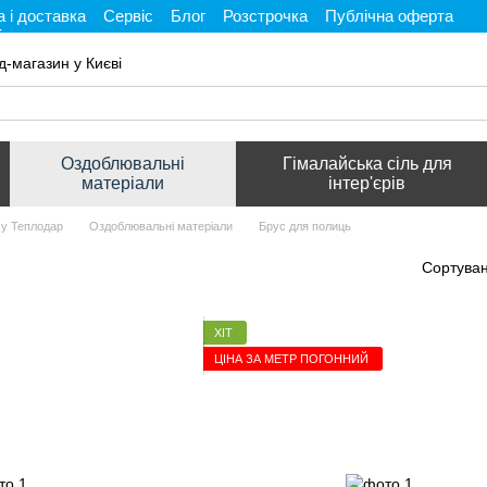
 і доставка
Сервіс
Блог
Розстрочка
Публічна оферта
і
д-магазин у Києві
Оздоблювальні
Гімалайська сіль для
матеріали
інтер'єрів
му Теплодар
Оздоблювальні матеріали
Брус для полиць
Сортуван
ХІТ
ЦІНА ЗА МЕТР ПОГОННИЙ