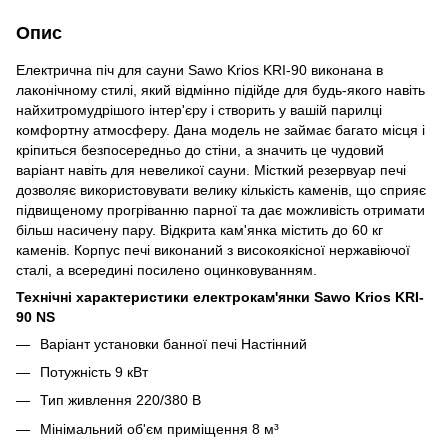
Опис
Електрична піч для сауни Sawo Krios KRI-90 виконана в
лаконічному стилі, який відмінно підійде для будь-якого навіть
найхитромудрішого інтер'єру і створить у вашій парилці
комфортну атмосферу. Дана модель не займає багато місця і
кріпиться безпосередньо до стіни, а значить це чудовий
варіант навіть для невеликої сауни. Місткий резервуар печі
дозволяє використовувати велику кількість каменів, що сприяє
підвищеному прогріванню парної та дає можливість отримати
більш насичену пару. Відкрита кам'янка містить до 60 кг
каменів. Корпус печі виконаний з високоякісної нержавіючої
сталі, а всередині посилено оцинковуванням.
Технічні характеристики електрокам'янки Sawo Krios KRI-
90 NS
Варіант установки банної печі Настінний
Потужність 9 кВт
Тип живлення 220/380 В
Мінімальний об'єм приміщення 8 м³