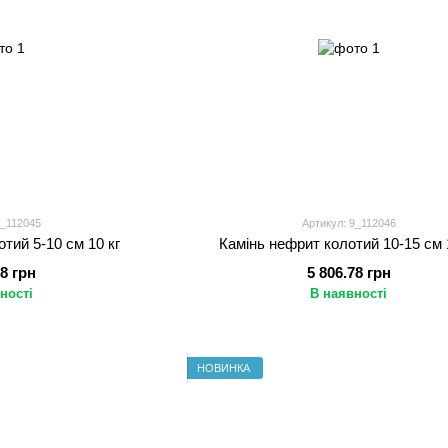
9_112045
Артикул: 9_112046
тий 5-10 см 10 кг
Камінь нефрит колотий 10-15 см 
78 грн
5 806.78 грн
ності
В наявності
НОВИНКА