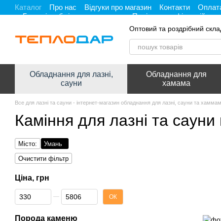
Каталог
Про нас
Відгуки про магазин
Контакти
Оплата
Перейти до основного контенту
Гарантія, обмін та повернення
Політика конфіденційност
Оптовий та роздрібний скла
Обладнання для лазні,
Обладнання для
сауни
хамама
Все для лазні та сауни - інтернет-магазин обладнання для лазні, сауни та хамма
Каміння для лазні та сауни 
Місто:
Умань
Очистити фільтр
Ціна, грн
Від Ціна, грн
До Ціна, грн
ОК
Порода каменю