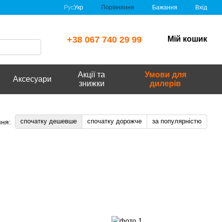
Порівняння
Рус
Укр
Бажання
Вхід
+38 067 740 29 99
Мій кошик
Акції та
Умови для
Аксесуари
знижки
дилерів
спочатку дешевше
спочатку дорожче
за популярністю
ня: