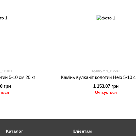
9_111011
Артикул: 9_112243
тий 5-10 см 20 кг
Камінь вулканіт колотий Helo 5-10 с
80 грн
1 153.07 грн
ється
Очікується
Каталог
Клієнтам