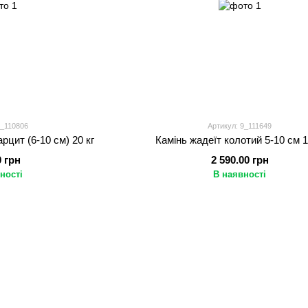
9_110806
Артикул: 9_111649
рцит (6-10 см) 20 кг
Камінь жадеїт колотий 5-10 см 1
0 грн
2 590.00 грн
ності
В наявності