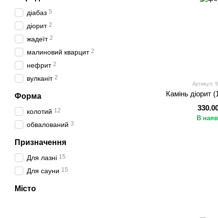
5
діабаз
2
діорит
2
жадеїт
2
малиновий кварцит
2
нефрит
2
вулканіт
Артикул: 
Камінь діорит (
Форма
330.0
12
колотий
В наяв
3
обвалований
Призначення
15
Для лазні
15
Для сауни
Місто