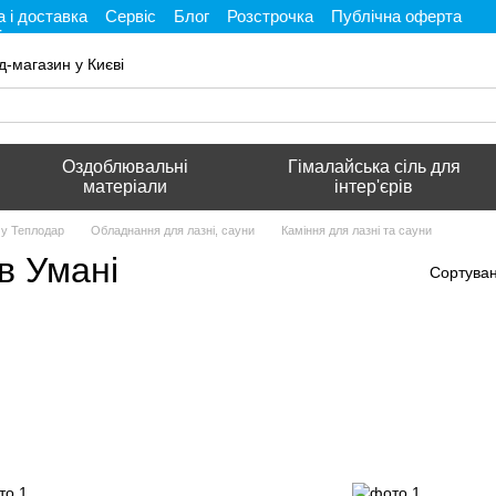
 і доставка
Сервіс
Блог
Розстрочка
Публічна оферта
і
д-магазин у Києві
Оздоблювальні
Гімалайська сіль для
матеріали
інтер'єрів
му Теплодар
Обладнання для лазні, сауни
Каміння для лазні та сауни
в Умані
Сортуван