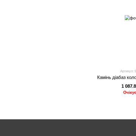
Артикул: 
Камінь діабаз коло
1 087.
Очіку