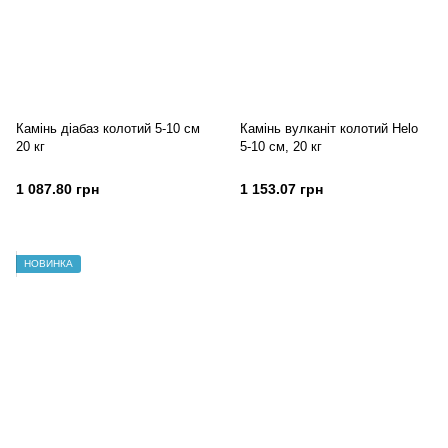
Камінь діабаз колотий 5-10 см
Камінь вулканіт колотий Helo
20 кг
5-10 см, 20 кг
1 087.80 грн
1 153.07 грн
НОВИНКА