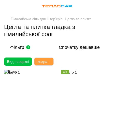
Гімалайська сіль для інтер'єрів
Цегла та плитка
Цегла та плитка гладка з
гімалайської солі
Фільтр
Спочатку дешевше
1
Вид поверхні
гладка
ХІТ