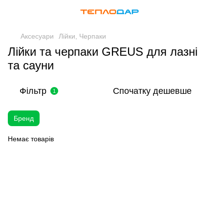
Аксесуари
Лійки, Черпаки
Лійки та черпаки GREUS для лазні
та сауни
Фільтр
Спочатку дешевше
1
Бренд
Немає товарів