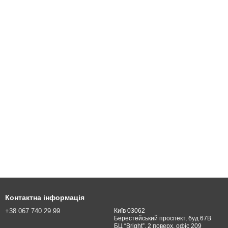
Контактна інформація
+38 067 740 29 99
Київ 03062
Берестейський проспект, буд 67В
БЦ “Bright”, 2 поверх, офіс 209