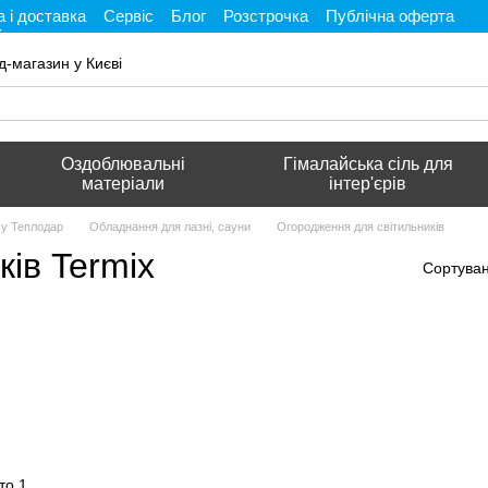
 і доставка
Сервіс
Блог
Розстрочка
Публічна оферта
і
д-магазин у Києві
Оздоблювальні
Гімалайська сіль для
матеріали
інтер'єрів
му Теплодар
Обладнання для лазні, сауни
Огородження для світильників
ів Termix
Сортуван