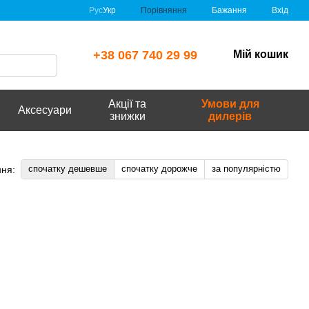
Порівняння
Рус
Укр
Бажання
Вхід
+38 067 740 29 99
Мій кошик
Акції та
Умови для
Аксесуари
знижки
дилерів
спочатку дешевше
спочатку дорожче
за популярністю
ня: