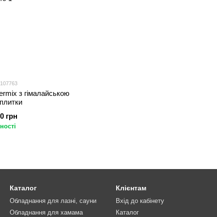
 107763
ermix з гімалайською
 плитки
00 грн
ності
Каталог
Клієнтам
Обладнання для лазні, сауни
Вхід до кабінету
Обладнання для хамама
Каталог