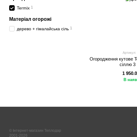
1
Termix
Матеріал огорожі
1
дерево + гімалайська сіль
Артикул:
Огородження кутове T
сіллю 3
1 950.
В наяв
© Інтернет-магазин Теплодар
2001-2026