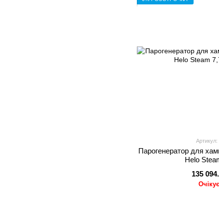
Артикул:
Парогенератор для хамм
Helo Stea
135 094
Очіку