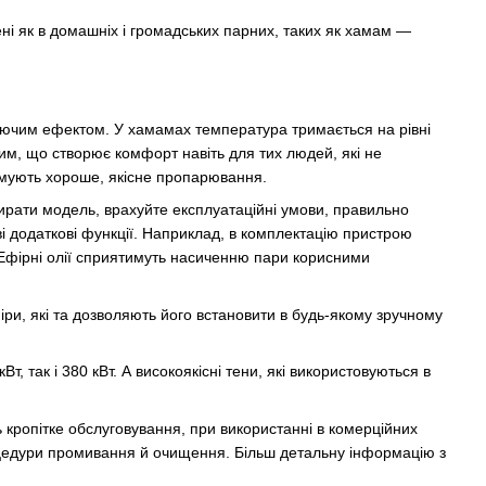
 як в домашніх і громадських парних, таких як хамам —
ючим ефектом. У хамамах температура тримається на рівні
тим, що створює комфорт навіть для тих людей, які не
мують хороше, якісне пропарювання.
ирати модель, врахуйте експлуатаційні умови, правильно
ві додаткові функції. Наприклад, в комплектацію пристрою
Ефірні олії сприятимуть насиченню пари корисними
ри, які та дозволяють його встановити в будь-якому зручному
 так і 380 кВт. А високоякісні тени, які використовуються в
ь кропітке обслуговування, при використанні в комерційних
оцедури промивання й очищення. Більш детальну інформацію з