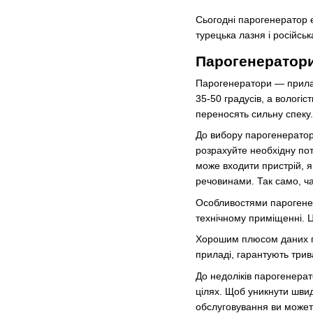
Сьогодні парогенератор 
турецька лазня і російсь
Парогенератори
Парогенератори — прилад
35-50 градусів, а вологі
переносять сильну спек
До вибору парогенератора
розрахуйте необхідну пот
може входити пристрій, 
речовинами. Так само, ча
Особливостями парогенера
технічному приміщенні. Ц
Хорошим плюсом даних пар
приладі, гарантують трив
До недоліків парогенерат
цілях. Щоб уникнути шви
обслуговування ви можете