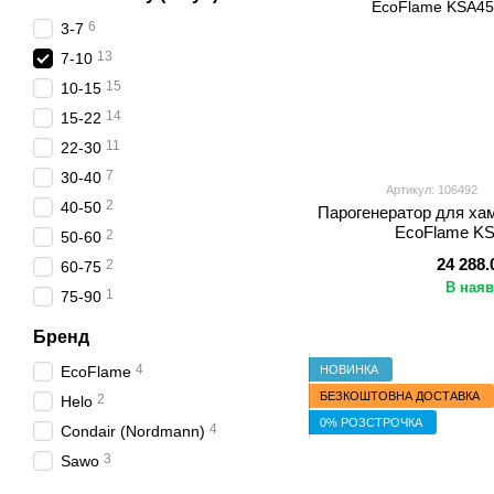
6
3-7
13
7-10
15
10-15
14
15-22
11
22-30
7
30-40
Артикул: 106492
2
40-50
Парогенератор для хам
EcoFlame KS
2
50-60
24 288.
2
60-75
В наяв
1
75-90
Бренд
4
НОВИНКА
EcoFlame
БЕЗКОШТОВНА ДОСТАВКА
2
Helo
0% РОЗСТРОЧКА
4
Condair (Nordmann)
3
Sawo