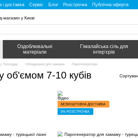
 і доставка
Сервіс
Блог
Розстрочка
Публічна оферта
і
д-магазин у Києві
Оздоблювальні
Гімалайська сіль для
матеріали
інтер'єрів
му Теплодар
Обладнання для хамама
Парогенератори
 об'ємом 7-10 кубів
Сортуван
БЕЗКОШТОВНА ДОСТАВКА
0% РОЗСТРОЧКА