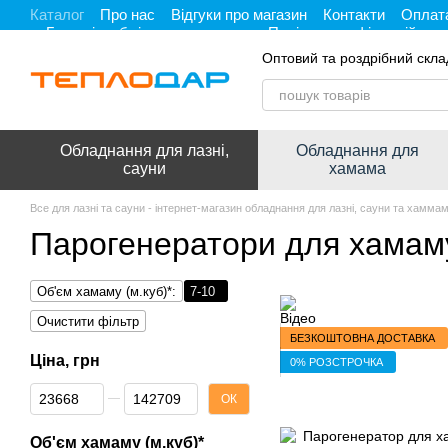
Каталог
Про нас
Відгуки про магазин
Контакти
Оплата
Перейти до основного контенту
Гарантія, обмін та повернення
Політика конфіденційност
Оптовий та роздрібний скла
Обладнання для лазні,
Обладнання для
сауни
хамама
Все для лазні та сауни - інтернет-магазин обладнання для лазні, сауни та хамма
Парогенератори для хамаму
Об'єм хамаму (м.куб)*:
7-10
Очистити фільтр
БЕЗКОШТОВНА ДОСТАВКА
Ціна, грн
0% РОЗСТРОЧКА
Від Ціна, грн
До Ціна, грн
ОК
Об'єм хамаму (м.куб)*