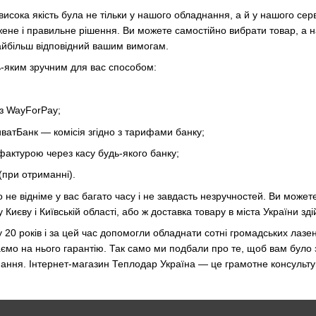
исока якість була не тільки у нашого обладнання, а й у нашого серв
ене і правильне рішення. Ви можете самостійно вибрати товар, а 
айбільш відповідний вашим вимогам.
-яким зручним для вас способом:
з WayForPay;
ватБанк — комісія згідно з тарифами банку;
актурою через касу будь-якого банку;
(при отриманні).
 не відніме у вас багато часу і не завдасть незручностей. Ви може
у Києву і Київській області, або ж доставка товару в міста України 
20 років і за цей час допомогли обладнати сотні громадських лазен
аємо на нього гарантію. Так само ми подбали про те, щоб вам було 
ання. Інтернет-магазин Теплодар Україна — це грамотне консультуван