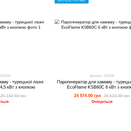
0% РОЗСТРОЧКА
 107634
Артикул: 107635
аму - турецької лазні
Парогенератор для хамаму - турецьк
,5 кВт з кнопкою
EcoFlame KSB60C 6 кВт з кноп
24 974.00 грн
25 142.50 грн
26 522.00 грн
ється
Очікується