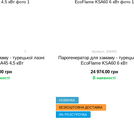
1
Артикул: 106493
аму - турецької лазні
Парогенератор для хамаму - турецьк
A45 4,5 кВт
EcoFlame KSA60 6 кВт
00 грн
24 974.00 грн
ності
В наявності
НОВИНКА
БЕЗКОШТОВНА ДОСТАВКА
0% РОЗСТРОЧКА