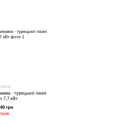
 108745
ама - турецької лазні
m 7,7 кВт
.40 грн
ється