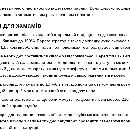
є незамінною частиною облаштування парних. Вони широко поширені
ка лазня з автоматичним регулюванням вологості.
 для хамамів
и, які виробляють вологий стерильний пар, що володіє оздоровлю
сть близько до 100%. Парогенератор в такому випадку дуже виручає 
у. Шляхом вироблення пари при невеликих температурах люди отри
 необхідно поставитися свідомо і відповідально. Перед тим як виб
ужність. А коли визначитеся з моделлю, то зверніть увагу на можли
який допоможе створити затишну атмосферу з ніжними ароматами. 
сто, в дорожчі моделі входить функція самоочищення від накипу.
торів для хамамів до 10 кубів є те, що вони мають компактні розмі
ей пристрій має автоматичний злив і подачу води.
огенераторів є те, що вони можуть працювати як від мережі 220 кВт,
алий термін служби.
орів для турецьких лазень об'ємом до 9 кубів можна віднести досит
дкого виходу з ладу необхідно регулярно проводити стандартні пр
 знайти в інструкції.