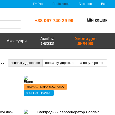
Порівняння
Рус
Укр
Бажання
Вхід
+38 067 740 29 99
Мій кошик
Акції та
Умови для
Аксесуари
знижки
дилерів
спочатку дешевше
спочатку дорожче
за популярністю
ня:
БЕЗКОШТОВНА ДОСТАВКА
0% РОЗСТРОЧКА