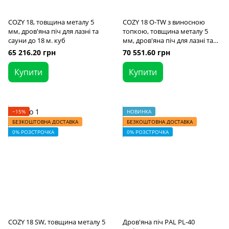
COZY 18, товщина металу 5
COZY 18 O-TW з виносною
мм, дров'яна піч для лазні та
топкою, товщина металу 5
сауни до 18 м. куб
мм, дров'яна піч для лазні та
сауни до 18 м. куб
65 216.20 грн
70 551.60 грн
Купити
Купити
−15%
НОВИНКА
БЕЗКОШТОВНА ДОСТАВКА
БЕЗКОШТОВНА ДОСТАВКА
0% РОЗСТРОЧКА
0% РОЗСТРОЧКА
COZY 18 SW, товщина металу 5
Дров'яна піч PAL PL-40