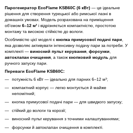
Парогенератор EcoFlame KSB60C (6 кВт)
— це ідеальне
рішення для створення турецької або римської лазні в
домашніх умовах. Модель розрахована на приміщення
об’ємом
6–12 м³
і відрізняється компактністю, простотою
монтажу та високою стійкістю до вологи.
Особливістю цієї моделі є
кнопка примусової подачі пари
,
яка дозволяє активувати інтенсивну подачу пари за потреби. У
комплекті —
виносний пульт керування
,
форсунки
,
автоклапан очищення
, а також
кнопковий модуль
для
ручного запуску пари.
Переваги EcoFlame KSB60C:
потужність 6 кВт — ідеально для парних 6–12 м³;
компактний корпус — легко монтується й майже
непомітний;
кнопка примусової подачі пари — для швидкого запуску;
стійкий до вологи та корозії;
виносний пульт керування з точними налаштуваннями;
форсунки й автоклапан очищення в комплекті.