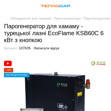
Обладнання для хамама
Парогенератори
Парогенератори
Парогенератор для хамаму -
турецької лазні EcoFlame KSB60C 6
кВт з кнопкою
Артикул:
107635
Написати відгук
−6%
0% РОЗСТРОЧКА