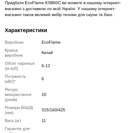
Придбати EcoFlame KSB60C ви можете в нашому інтернет-
магазині з доставкою по всій Україні. У нашому інтернет-
магазині також великий вибір техніки для сауни та бані.
Характеристики
Виробник
EcoFlame
Країна
Китай
виробник
Обсяг парильні
6-12
(м.куб)
Потужність
6
(кВт)*
Ресурс
використання
10
(років)
Розміри В/Ш/Д
315/160/425
(мм)
Вага (кг)
11
Гарантія для