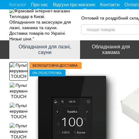
Каталог
Про нас
Відгуки про магазин
Контакти
Оплата
Перейти до основного контенту
Гарантія, обмін та повернення
Політика конфіденційност
Оптовий та роздрібний скла
Обладнання для лазні,
Обладнання для
сауни
хамама
БЕЗКОШТОВНА ДОСТАВКА
0% РОЗСТРОЧКА