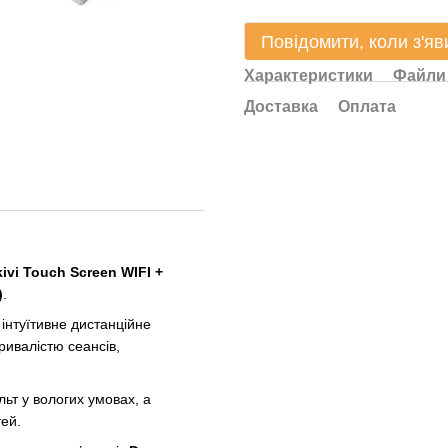
Повідомити, коли з'яв
Характеристики
Файли
Доставка
Оплата
kivi Touch Screen WIFI +
)
.
інтуїтивне дистанційне
ивалістю сеансів,
ьт у вологих умовах, а
тей.