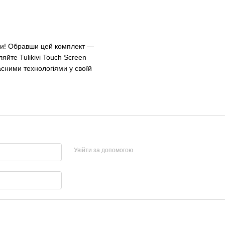
уни! Обравши цей комплект —
яйте Tulikivi Touch Screen
асними технологіями у своїй
Увійти за допомогою