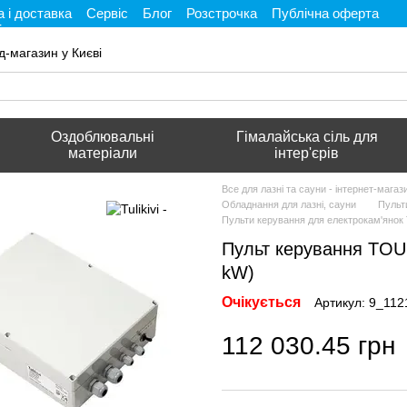
 і доставка
Сервіс
Блог
Розстрочка
Публічна оферта
і
д-магазин у Києві
Оздоблювальні
Гімалайська сіль для
матеріали
інтер'єрів
Все для лазні та сауни - інтернет-мага
Обладнання для лазні, сауни
Пульт
Пульти керування для електрокам'янок T
Пульт керування TOU
kW)
Очікується
Артикул: 9_112
112 030.45 грн