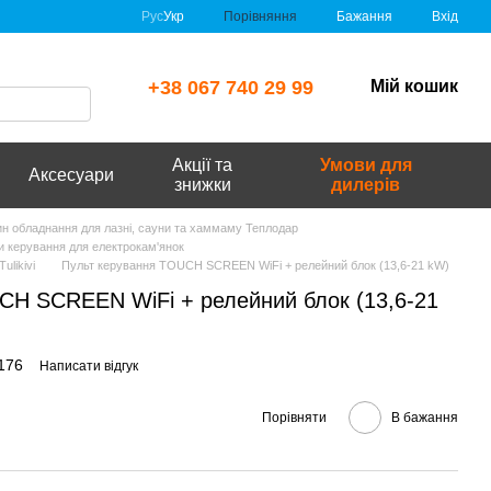
Порівняння
Рус
Укр
Бажання
Вхід
+38 067 740 29 99
Мій кошик
Акції та
Умови для
Аксесуари
знижки
дилерів
зин обладнання для лазні, сауни та хаммаму Теплодар
и керування для електрокам'янок
ulikivi
Пульт керування TOUCH SCREEN WiFi + релейний блок (13,6-21 kW)
CH SCREEN WiFi + релейний блок (13,6-21
176
Написати відгук
Порівняти
В бажання