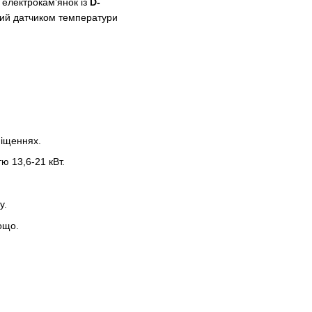
 електрокам’янок із
D-
ний датчиком температури
міщеннях.
ю 13,6-21 кВт.
у.
ощо.