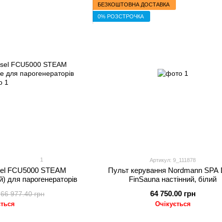
БЕЗКОШТОВНА ДОСТАВКА
0% РОЗСТРОЧКА
1
Артикул: 9_111878
sel FCU5000 STEAM
Пульт керування Nordmann SPA 
 для парогенераторів
FinSauna настінний, білий
64 750.00 грн
66 977.40 грн
ється
Очікується