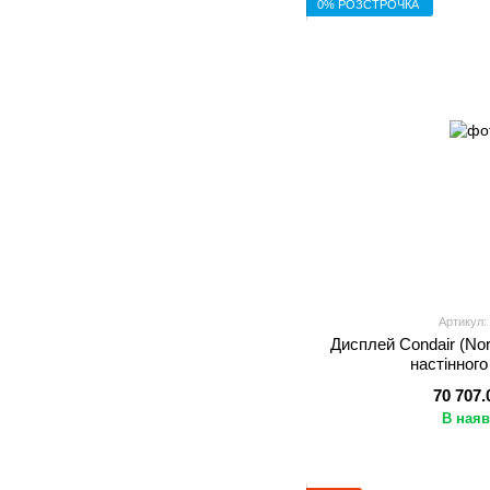
0% РОЗСТРОЧКА
Артикул:
Дисплей Condair (N
настінног
70 707.
В наяв