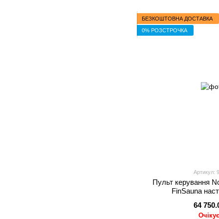
БЕЗКОШТОВНА ДОСТАВКА
0% РОЗСТРОЧКА
Артикул: 
Пульт керування N
FinSauna наст
64 750.
Очіку