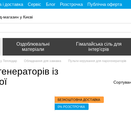
 і доставка
Сервіс
Блог
Розстрочка
Публічна оферта
і
д-магазин у Києві
Оздоблювальні
Гімалайська сіль для
матеріали
інтер'єрів
му Теплодар
Обладнання для хамама
Пульти керування для парогенераторів
енераторів із
ої
Сортуван
БЕЗКОШТОВНА ДОСТАВКА
0% РОЗСТРОЧКА