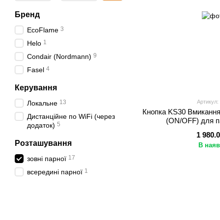
Бренд
3
EcoFlame
1
Helo
9
Condair (Nordmann)
4
Fasel
Керування
13
Артикул:
Локальне
Кнопка KS30 Вмикання
Дистанційне по WiFi (через
(ON/OFF) для п
5
додаток)
1 980.
Розташування
В наяв
17
зовні парної
1
всередині парної