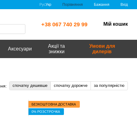
Порівняння
Рус
Укр
Бажання
Вхід
+38 067 740 29 99
Мій кошик
Акції та
Умови для
Аксесуари
знижки
дилерів
спочатку дешевше
спочатку дорожче
за популярністю
ня:
БЕЗКОШТОВНА ДОСТАВКА
0% РОЗСТРОЧКА