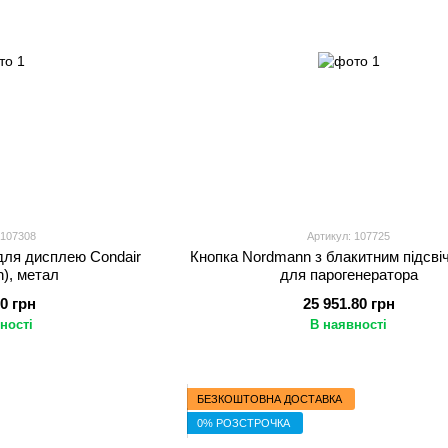
 107308
Артикул: 107725
для дисплею Condair
Кнопка Nordmann з блакитним підсві
), метал
для парогенератора
60 грн
25 951.80 грн
ності
В наявності
БЕЗКОШТОВНА ДОСТАВКА
0% РОЗСТРОЧКА