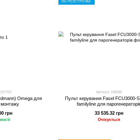
0% РОЗСТРОЧКА
 107703
Артикул: 108090
ordmann) Omega для
Пульт керування Fasel FCU3000
о монтажу
familyline для парогенераторі
00 грн
33 535.32 грн
ності
Очікується