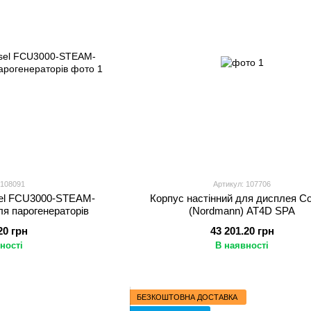
 108091
Артикул: 107706
sel FCU3000-STEAM-
Корпус настінний для дисплея Co
ля парогенераторів
(Nordmann) AT4D SPA
20 грн
43 201.20 грн
ності
В наявності
БЕЗКОШТОВНА ДОСТАВКА