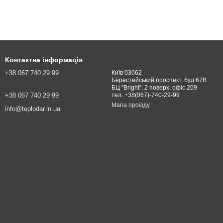
Контактна інформація
+38 067 740 29 99
Київ 03062
Берестейський проспект, буд 67В
БЦ “Bright”, 2 поверх, офіс 209
+38 067 740 29 99
тел. +38(067)-740-29-99
Мапа проїзду
info@teplodar.in.ua