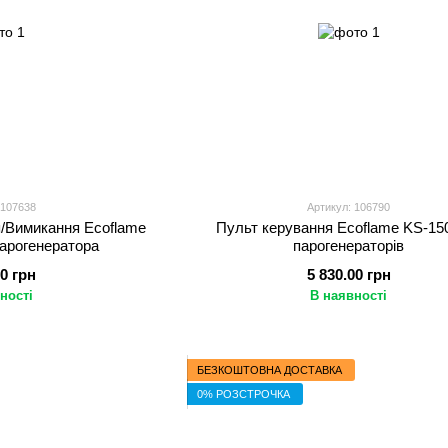
 107638
Артикул: 106790
/Вимикання Ecoflame
Пульт керування Ecoflame KS-15
арогенератора
парогенераторів
00 грн
5 830.00 грн
ності
В наявності
БЕЗКОШТОВНА ДОСТАВКА
0% РОЗСТРОЧКА