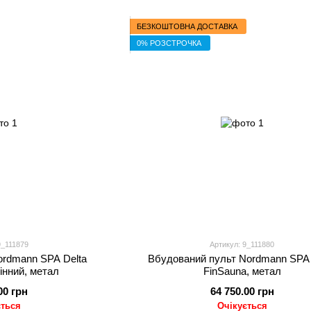
БЕЗКОШТОВНА ДОСТАВКА
0% РОЗСТРОЧКА
9_111879
Артикул: 9_111880
ordmann SPA Delta
Вбудований пульт Nordmann SPA 
інний, метал
FinSauna, метал
00 грн
64 750.00 грн
ється
Очікується