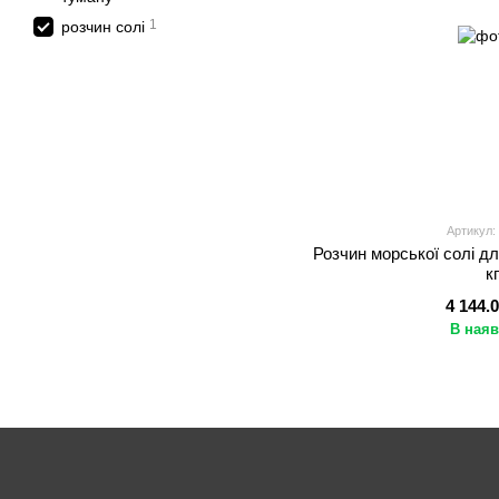
1
розчин солі
Артикул:
Розчин морської солі дл
к
4 144.
В наяв