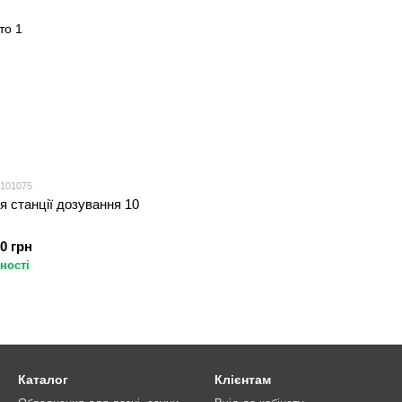
 101075
я станції дозування 10
г
00 грн
ності
Каталог
Клієнтам