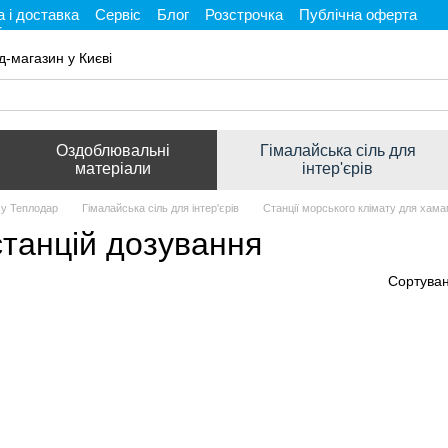
 і доставка
Сервіс
Блог
Розстрочка
Публічна оферта
і
д-магазин у Києві
Оздоблювальні
Гімалайська сіль для
матеріали
інтер'єрів
му Теплодар
Гімалайська сіль для інтер'єрів
Станції морського клімату для хам
станцій дозування
Сортуван