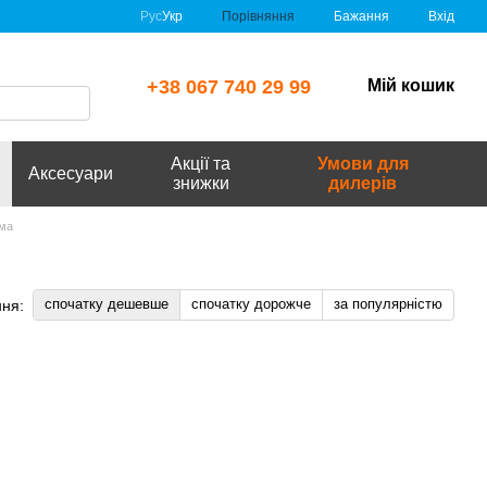
Порівняння
Рус
Укр
Бажання
Вхід
+38 067 740 29 99
Мій кошик
Акції та
Умови для
Аксесуари
знижки
дилерів
ама
спочатку дешевше
спочатку дорожче
за популярністю
ня: