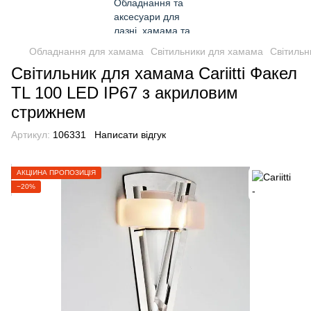
Обладнання для хамама
Світильники для хамама
Світильн
Світильник для хамама Cariitti Факел
TL 100 LED IP67 з акриловим
стрижнем
Артикул:
106331
Написати відгук
АКЦІЙНА ПРОПОЗИЦІЯ
−20%