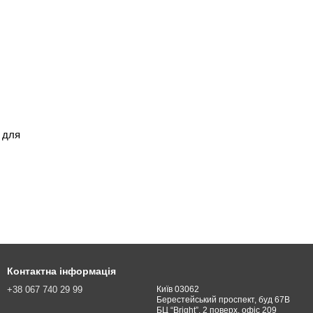
Контактна інформація
+38 067 740 29 99
Київ 03062
Берестейський проспект, буд 67В
БЦ “Bright”, 2 поверх, офіс 209