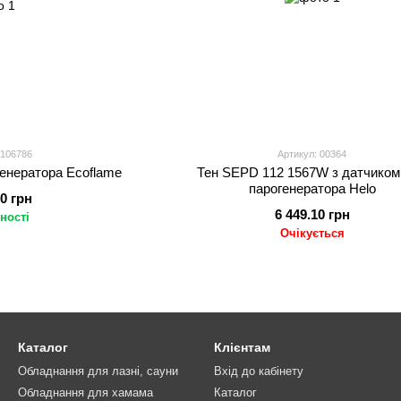
 106786
Артикул: 00364
генератора Ecoflame
Тен SEPD 112 1567W з датчиком для
парогенератора Helo
00 грн
6 449.10 грн
ності
Очікується
Каталог
Клієнтам
Обладнання для лазні, сауни
Вхід до кабінету
Обладнання для хамама
Каталог