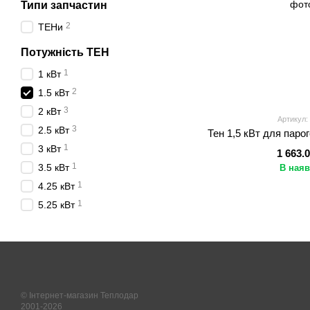
Типи запчастин
2
ТЕНи
Потужність ТЕН
1
1 кВт
2
1.5 кВт
3
2 кВт
Артикул:
3
2.5 кВт
Тен 1,5 кВт для паро
1
3 кВт
1 663.
1
3.5 кВт
В наяв
1
4.25 кВт
1
5.25 кВт
© Інтернет-магазин Теплодар
2001-2026