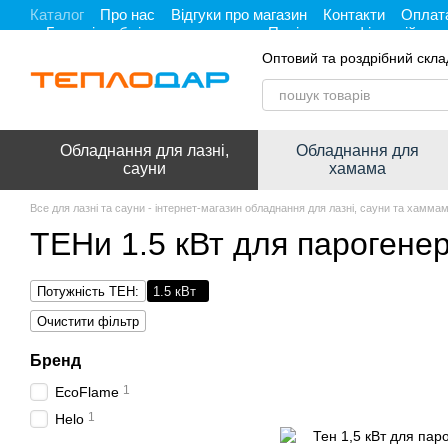
Каталог
Про нас
Відгуки про магазин
Контакти
Оплата
Перейти до основного контенту
Гарантія, обмін та повернення
Політика конфіденційност
Оптовий та роздрібний скла
Обладнання для лазні,
Обладнання для
сауни
хамама
Все для лазні та сауни - інтернет-магазин обладнання для лазні, сауни та хамма
ТЕНи 1.5 кВт для парогенер
Потужність ТЕН:
1.5 кВт
Очистити фільтр
Бренд
1
EcoFlame
1
Helo