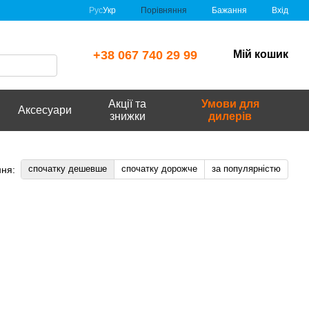
Порівняння
Рус
Укр
Бажання
Вхід
+38 067 740 29 99
Мій кошик
Акції та
Умови для
Аксесуари
знижки
дилерів
спочатку дешевше
спочатку дорожче
за популярністю
ня: