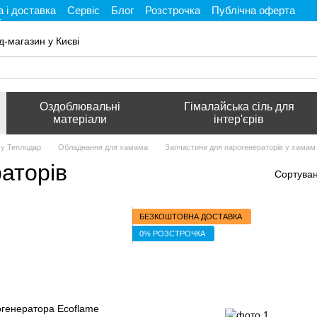
 і доставка
Сервіс
Блог
Розстрочка
Публічна оферта
і
д-магазин у Києві
Оздоблювальні
Гімалайська сіль для
матеріали
інтер'єрів
му Теплодар
Обладнання для хамама
Запчастини для парогенераторів у хамам
аторів
Сортуван
БЕЗКОШТОВНА ДОСТАВКА
0% РОЗСТРОЧКА