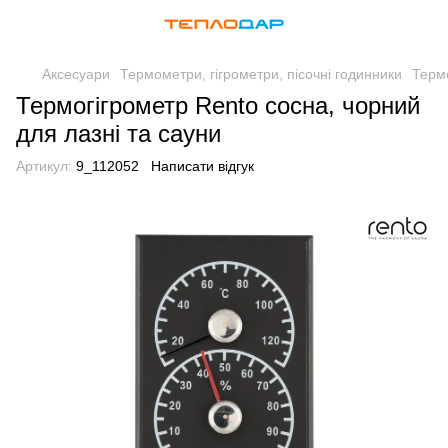
Аксесуари
Термометри, гігрометри, пісочні годинники
Термо
Термогігрометр Rento сосна, чорний
для лазні та сауни
Артикул:
9_112052
Написати відгук