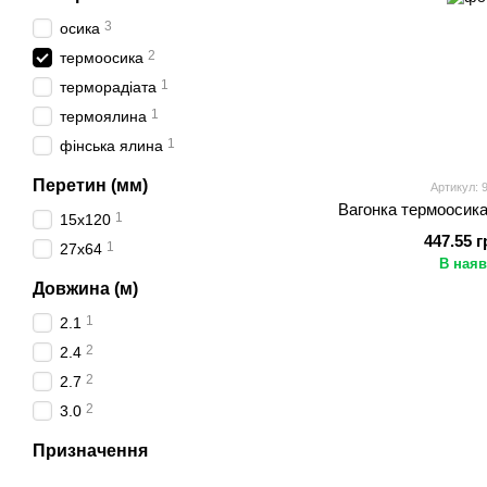
3
осика
2
термоосика
1
терморадіата
1
термоялина
1
фінська ялина
Перетин (мм)
Артикул: 
Вагонка термоосика
1
15х120
447.55 г
1
27x64
В наяв
Довжина (м)
1
2.1
2
2.4
2
2.7
2
3.0
Призначення