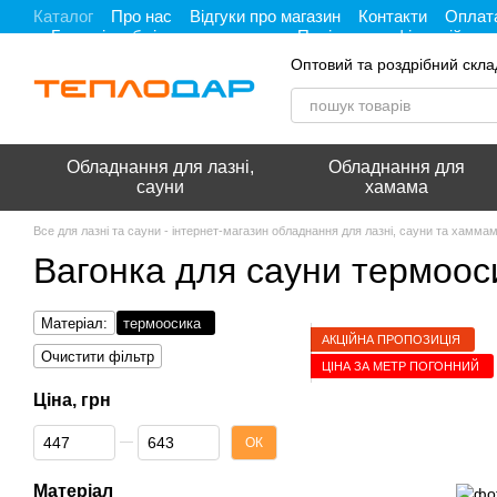
Каталог
Про нас
Відгуки про магазин
Контакти
Оплата
Перейти до основного контенту
Гарантія, обмін та повернення
Політика конфіденційност
Оптовий та роздрібний скла
Обладнання для лазні,
Обладнання для
сауни
хамама
Все для лазні та сауни - інтернет-магазин обладнання для лазні, сауни та хамма
Вагонка для сауни термоос
Матеріал:
термоосика
АКЦІЙНА ПРОПОЗИЦІЯ
Очистити фільтр
ЦІНА ЗА МЕТР ПОГОННИЙ
Ціна, грн
Від Ціна, грн
До Ціна, грн
ОК
Матеріал