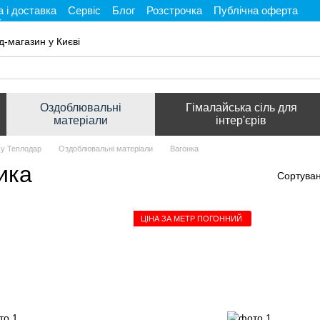
 і доставка
Сервіс
Блог
Розстрочка
Публічна оферта
і
д-магазин у Києві
Оздоблювальні
Гімалайська сіль для
матеріали
інтер'єрів
му Теплодар
Оздоблювальні матеріали
Вагонка
ика
Сортуван
ЦІНА ЗА МЕТР ПОГОННИЙ