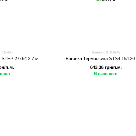
9_111480
Артикул: 9_110742
 STEP 27х64 2.7 м
Вагонка Термоосика STS4 15/120 
рн/п.м.
643.36 грн/п.м.
ності
В наявності