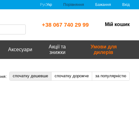
Порівняння
Рус
Укр
Бажання
Вхід
+38 067 740 29 99
Мій кошик
Акції та
Умови для
Аксесуари
знижки
дилерів
спочатку дешевше
спочатку дорожче
за популярністю
ня: