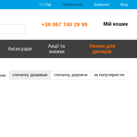
Порівняння
Рус
Укр
Бажання
Вхід
+38 067 740 29 99
Мій кошик
Акції та
Умови для
Аксесуари
знижки
дилерів
спочатку дешевше
спочатку дорожче
за популярністю
ня: