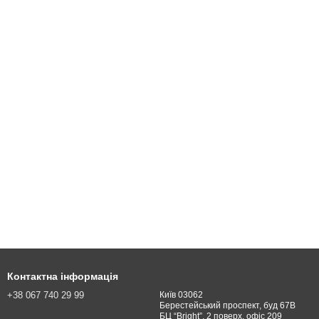
Контактна інформація
+38 067 740 29 99
Київ 03062
Берестейський проспект, буд 67В
БЦ “Bright”, 2 поверх, офіс 209