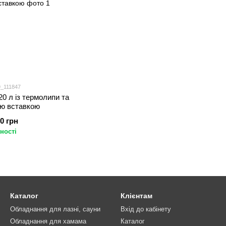
9_111847
20 л із термолипи та
ю вставкою
00 грн
ності
Каталог
Клієнтам
Обладнання для лазні, сауни
Вхід до кабінету
Обладнання для хамама
Каталог