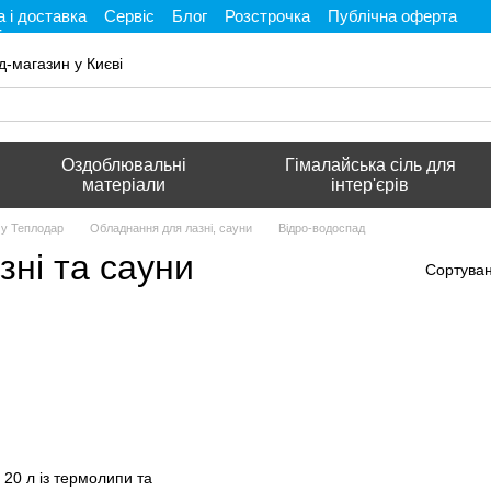
 і доставка
Сервіс
Блог
Розстрочка
Публічна оферта
і
д-магазин у Києві
Оздоблювальні
Гімалайська сіль для
матеріали
інтер'єрів
му Теплодар
Обладнання для лазні, сауни
Відро-водоспад
зні та сауни
Сортуван