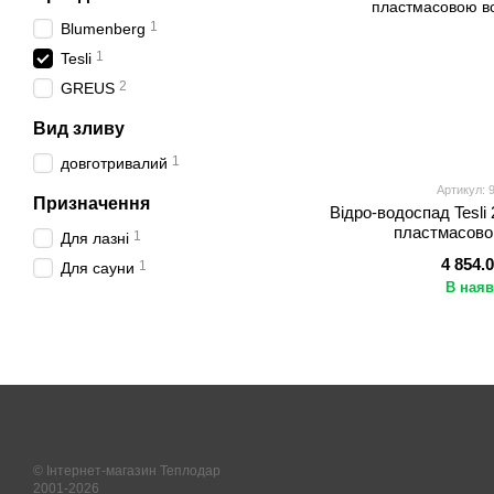
1
Blumenberg
1
Tesli
2
GREUS
Вид зливу
1
довготривалий
Артикул: 
Призначення
Відро-водоспад Tesli 
пластмасово
1
Для лазні
4 854.
1
Для сауни
В наяв
© Інтернет-магазин Теплодар
2001-2026