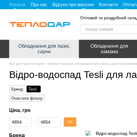
Каталог
Про нас
Відгуки про магазин
Контакти
Оплата
Перейти до основного контенту
Гарантія, обмін та повернення
Політика конфіденційност
Оптовий та роздрібний скла
Обладнання для лазні,
Обладнання для
сауни
хамама
Все для лазні та сауни - інтернет-магазин обладнання для лазні, сауни та хамма
Відро-водоспад Tesli для ла
Бренд:
Tesli
Очистити фільтр
Ціна, грн
Від Ціна, грн
До Ціна, грн
ОК
Бренд