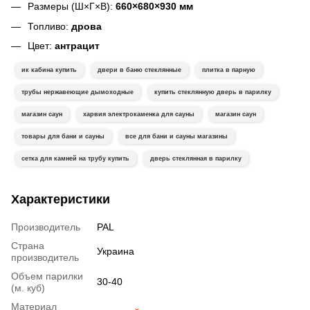
Размеры (Ш×Г×В):
660×680×930 мм
Топливо:
дрова
Цвет:
антрацит
ик кабина купить
двери в баню стеклянные
плитка в парную
трубы нержавеющие дымоходные
купить стеклянную дверь в парилку
магазин саун
харвия электрокаменка для сауны
магазин саун
товары для бани и сауны
все для бани и сауны магазины
сетка для камней на трубу купить
дверь стеклянная в парилку
Характеристики
Производитель
PAL
Страна
Украина
производитель
Объем парилки
30-40
(м. куб)
Материал