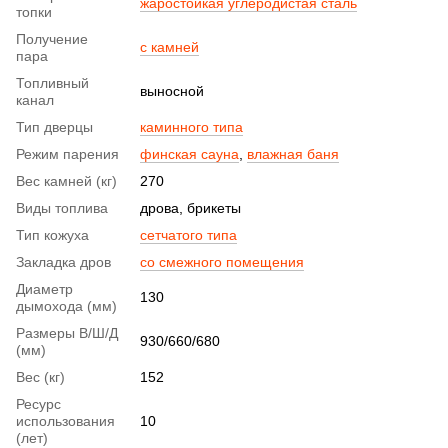
жаростойкая углеродистая сталь
топки
Получение
с камней
пара
Топливный
выносной
канал
Тип дверцы
каминного типа
Режим парения
финская сауна
,
влажная баня
Вес камней (кг)
270
Виды топлива
дрова, брикеты
Тип кожуха
сетчатого типа
Закладка дров
со смежного помещения
Диаметр
130
дымохода (мм)
Размеры В/Ш/Д
930/660/680
(мм)
Вес (кг)
152
Ресурс
использования
10
(лет)