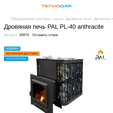
Оборудование для бани, сауны
Дровяные печи
Дровяные 
Дровяная печь PAL PL-40 anthracite
Артикул:
30870
Оставить отзыв
НОВИНКА
БЕСПЛАТНАЯ ДОСТАВКА
0% РАССРОЧКА