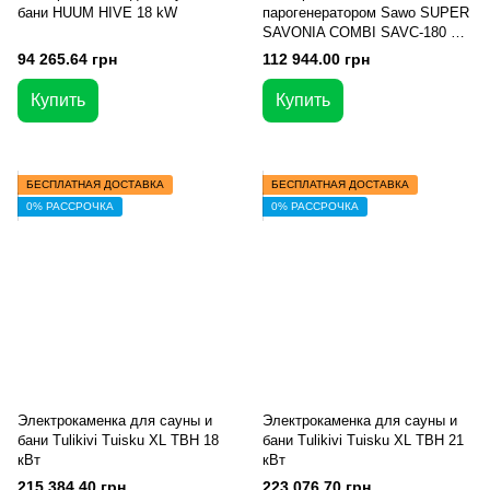
бани HUUM HIVE 18 kW
парогенератором Sawo SUPER
SAVONIA COMBI SAVC-180 NS
для бани и сауны
94 265.64 грн
112 944.00 грн
Купить
Купить
БЕСПЛАТНАЯ ДОСТАВКА
БЕСПЛАТНАЯ ДОСТАВКА
0% РАССРОЧКА
0% РАССРОЧКА
Электрокаменка для сауны и
Электрокаменка для сауны и
бани Tulikivi Tuisku XL TBH 18
бани Tulikivi Tuisku XL TBH 21
кВт
кВт
215 384.40 грн
223 076.70 грн