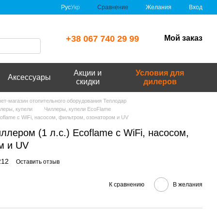
Сравнение
Рус
Укр
Желания
Вход
+38 067 740 29 99
Мой заказ
Акции и
Условия для
Аксессуары
скидки
дилеров
рнет-магазин отопительного оборудования Теплодар
леры, купели
Чиллеры, купели EcoFlame
coflame с WiFi, насосом, фильтром, озонатором и UV
ллером (1 л.с.) Ecoflame с WiFi, насосом,
м и UV
212
Оставить отзыв
К сравнению
В желания