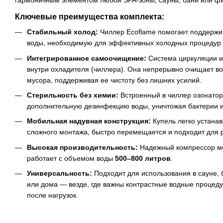
гармоничным элементом любой SPA-зоны, сауны, бани или фи
Ключевые преимущества комплекта:
Стабильный холод:
Чиллер Ecoflame помогает поддержи
воды, необходимую для эффективных холодных процедур 
Интегрированное самоочищение:
Система циркуляции и
внутри охладителя (чиллера). Она непрерывно очищает вод
мусора, поддерживая ее чистоту без лишних усилий.
Стерильность без химии:
Встроенный в чиллер озонатор
дополнительную дезинфекцию воды, уничтожая бактерии и
Мобильная надувная конструкция:
Купель легко устанав
сложного монтажа, быстро перемещается и подходит для 
Высокая производительность:
Надежный компрессор 
работает с объемом воды
500–800 литров
.
Универсальность:
Подходит для использования в сауне, 
или дома — везде, где важны контрастные водные процед
после нагрузок.