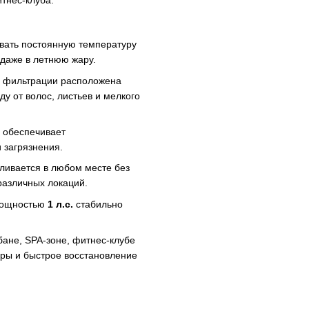
тнес-клуба.
вать постоянную температуру
даже в летнюю жару.
 фильтрации расположена
у от волос, листьев и мелкого
 обеспечивает
 загрязнения.
ливается в любом месте без
различных локаций.
мощностью
1 л.с.
стабильно
бане, SPA-зоне, фитнес-клубе
уры и быстрое восстановление