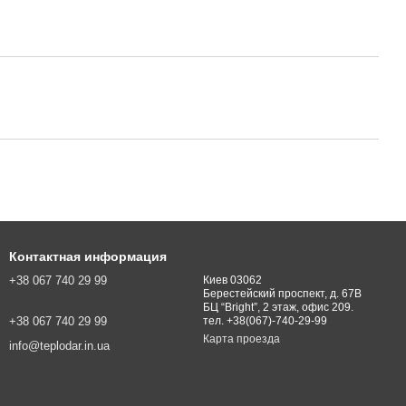
Контактная информация
+38 067 740 29 99
Киев 03062
Берестейский проспект, д. 67В
БЦ “Bright”, 2 этаж, офис 209.
+38 067 740 29 99
тел. +38(067)-740-29-99
Карта проезда
info@teplodar.in.ua