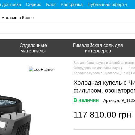
и доставка
Сервис
Блог
Рассрочка
Публичная оферта
ти
-магазин в Киеве
Отделочные
Гималайская соль для
материалы
интерьеров
Все для бани, сауны и бассейна: инте
Оборудование для бани, сауны
Чил
Холодная купель с Чиллером (1 л.с.) E
Холодная купель с Чи
фильтром, озонаторо
В наличии
Артикул: 9_112
117 810.00 грн