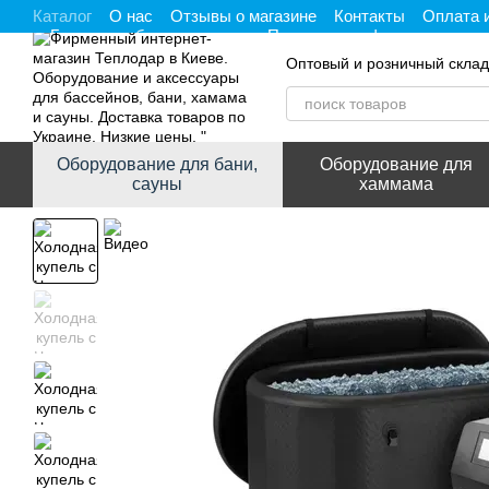
Каталог
О нас
Отзывы о магазине
Контакты
Оплата 
Перейти к основному контенту
Гарантия, обмен и возврат
Политика конфиденциальнос
Оптовый и розничный склад
Оборудование для бани,
Оборудование для
сауны
хаммама