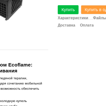
Купить
Купить в о
Характеристики
Файл
Доставка
Оплата
ом Ecoflame:
ивания
ледяной терапии,
одаря сочетанию мобильной
е возможность обеспечить
 холодную купель