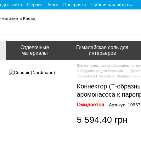
и доставка
Сервис
Блог
Рассрочка
Публичная оферта
ти
-магазин в Киеве
Отделочные
Гималайская соль для
материалы
интерьеров
Все для бани, сауны и бассейна: инте
Оборудование для хаммама
Дозат
Коннектор (Т-образный) Nordmann ø35
Коннектор (Т-образн
аромонасоса к пароп
Ожидается
Артикул: 10957
5 594.40 грн