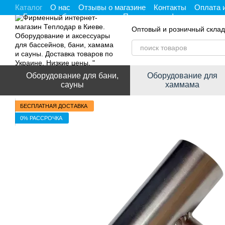
Каталог
О нас
Отзывы о магазине
Контакты
Оплата 
Перейти к основному контенту
Гарантия, обмен и возврат
Политика конфиденциальнос
Оптовый и розничный склад
Оборудование для бани,
Оборудование для
сауны
хаммама
БЕСПЛАТНАЯ ДОСТАВКА
0% РАССРОЧКА