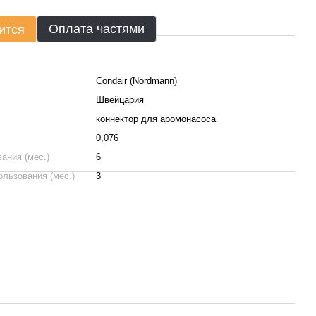
Оплата частями
ится
Condair (Nordmann)
Швейцария
коннектор для аромонасоса
0,076
ания (мес.)
6
ользования (мес.)
3