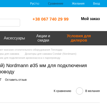
Сравнение
Рус
Укр
Желания
Вход
+38 067 740 29 99
Мой заказ
Акции и
Условия для
Аксессуары
скидки
дилеров
рнет-магазин отопительного оборудования Теплодар
оры для хамама
Дозаторы для хамама Condair (Nordmann)
 мм для подключения аромонасоса к паропроводу
ый) Nordmann ø35 мм для подключения
роводу
7
Оставить отзыв
К сравнению
В желания