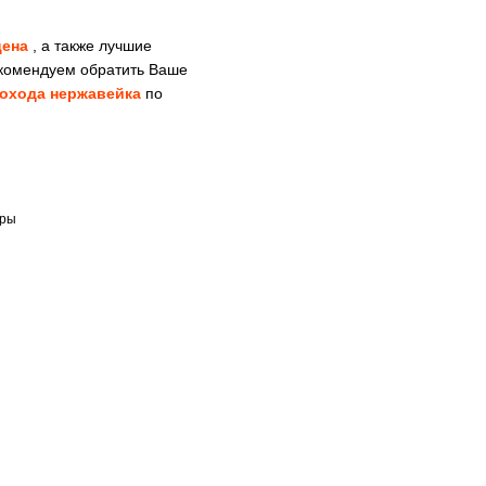
цена
, а также лучшие
комендуем обратить Ваше
охода нержавейка
по
тры