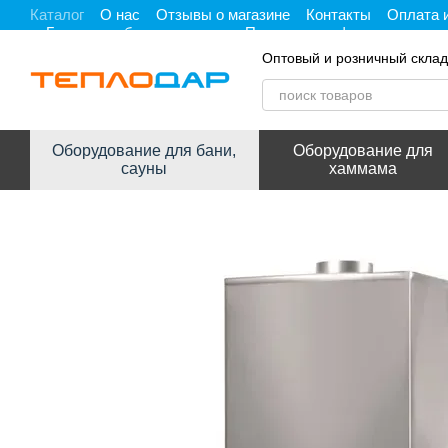
Каталог
О нас
Отзывы о магазине
Контакты
Оплата 
Перейти к основному контенту
Гарантия, обмен и возврат
Политика конфиденциальнос
Оптовый и розничный склад
Оборудование для бани,
Оборудование для
сауны
хаммама