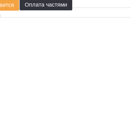
Оплата частями
вится
ы