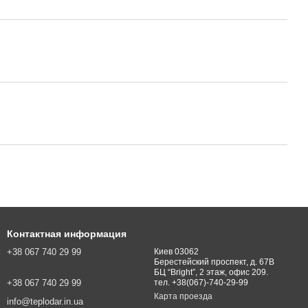
Контактная информация
+38 067 740 29 99
Киев 03062
Берестейский проспект, д. 67В
БЦ “Bright”, 2 этаж, офис 209.
+38 067 740 29 99
тел. +38(067)-740-29-99
Карта проезда
info@teplodar.in.ua