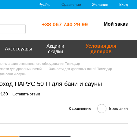
Сравнение
Рус
Укр
Желания
Вход
+38 067 740 29 99
Мой заказ
Акции и
Условия для
Аксессуары
скидки
дилеров
рнет-магазин отопительного оборудования Теплодар
части для дровяных печей
Запчасти для дровяных печей Теплодар
для бани и сауны
оход ПАРУС 50 П для бани и сауны
0130
Оставить отзыв
е
К сравнению
В желания