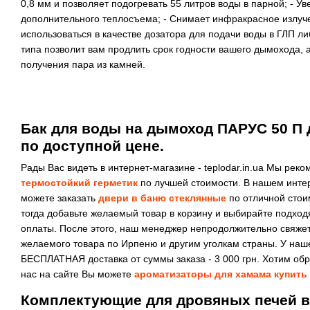
0,8 мм и позволяет подогревать 55 литров воды в парной; - Ув
дополнительного теплосъема; - Снимает инфракрасное излуче
использоваться в качестве дозатора для подачи воды в ГЛП ли
типа позволит вам продлить срок годности вашего дымохода, а
получения пара из камней.
Бак для воды на дымоход ПАРУС 50 П д
по доступной цене.
Рады Вас видеть в интернет-магазине - teplodar.in.ua Мы ре
термостойкий герметик
по лучшей стоимости. В нашем интер
можете заказать
двери в баню стеклянные
по отличной стои
тогда добавьте желаемый товар в корзину и выбирайте подход
оплаты. После этого, наш менеджер непродолжительно свяжет
желаемого товара по Ирпеню и другим уголкам страны. У наш
БЕСПЛАТНАЯ доставка от суммы заказа - 3 000 грн. Хотим обр
нас на сайте Вы можете
ароматизаторы для хамама купить
Комплектующие для дровяных печей в