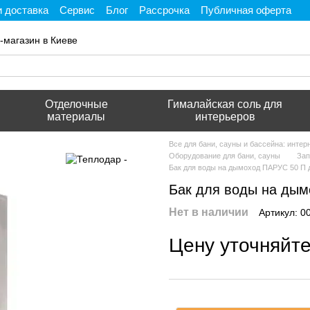
и доставка
Сервис
Блог
Рассрочка
Публичная оферта
ти
-магазин в Киеве
Отделочные
Гималайская соль для
материалы
интерьеров
Все для бани, сауны и бассейна: инте
Оборудование для бани, сауны
Зап
Бак для воды на дымоход ПАРУС 50 П 
Бак для воды на дым
Нет в наличии
Артикул: 0
Цену уточняйт