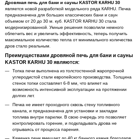
Дровяная печь для бани и сауны KASTOR КARHU 30
является новой разработкой модельного ряда КARHU. Печка
предназначена для больших классических бани и саун
объемом от 20 до 30 м. куб. KASTOR КARHU 30 стала
модернизированной. Умные решения позволили немного
облегчить вес и увеличить эффективность, теперь получить
максимальное количество тепла от минимального количества
дров стало реальным.
Преимуществами дровяной печь для бани и сауны
KASTOR КARHU 30 являются:
Топка печи выполнена из толстостенной жаропрочной
углеродистой стали европейского производства. Толщина
стенок топки составляет 6-8 мм, что влияет на
возможность интенсивной эксплуатации на протяжении
долгих лет.
Печка не имеет проходного сквозь стену топливного
канала, и предназначена для установки и закладки
топлива внутри парилки. В свою очередь это позволяет
контролировать горение, и подкладывать дрова не
отрываясь от процесса парения.
Каменка печи вмещает до 40 кг банного камня благодаря