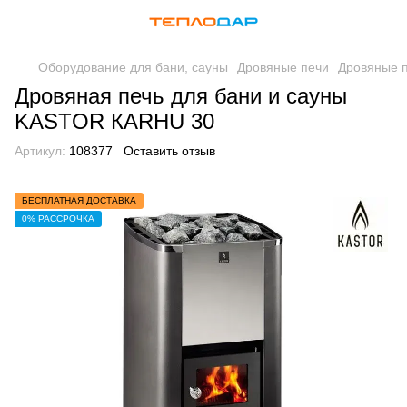
Оборудование для бани, сауны
Дровяные печи
Дровяные п
Дровяная печь для бани и сауны
KASTOR КARHU 30
Артикул:
108377
Оставить отзыв
БЕСПЛАТНАЯ ДОСТАВКА
0% РАССРОЧКА