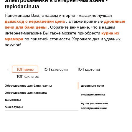
Электрокаменки в интернет-магазине -
teplodar.in.ua
Напоминаем Вам, в нашем интернет-магазине лучшая
дымоход с нержавейки цена
, а также приятные
дровяные
печи для бани цены
. Обратите внимание, что в нашем
интернет-магазине Вы также можете приобрести
курна из
мрамора
по приятной стоимости. Хорошего дня и удачных
покупок!
ТОП меню
ТОП категории
ТОП карточки
ТОП фильтры
Оборудование для бани, сауны
дровяные печи
Оборудование для хаммама
электрокаменка
Дымоходы
пульт управления
Аксессуары
электрокаменкой
парогенераторы для
мастер флеш
аксессуары для хамам
камни для бань и саун
Купить вагонку для парилки
Парогенератор для хаммама - турецкой бани Nordmann Omega Pro 30
Дровяные печи с дверцей каминного типа для бани и сауны
хамамов
дымоходы одностенные
термогигрометр
стеклянные двери для
Банный жадеит
LED проектор 75W RGBW, с пультом управления для хаммама
Шапки для бани
паровые форсунки
из нержавеющей стали
сауны и бани