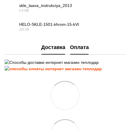
skle_laava_instrukciya_2013
0.6 МБ
PDF
HELO-SKLE-1501-khrom-15-kVt
325 КБ
PDF
Доставка
Оплата