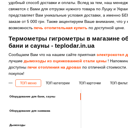
удобный способ доставки и оплаты. Вслед за тем, наш менед
свяжется с Вами для отгрузки нужного товара по Луцку и Укр
представляет Вам уникальные условия доставки, а именно Б
заказе от 5 000 грн. Также акцентируем Ваше внимание, что у
возможность
печь отопительная купить
по доступной цене.
Термометры гигрометры в магазине о
бани и сауны - teplodar.in.ua
Сообщаем Вам что на нашем сайте приятная
электрокотел д
лучшие
дымоходы из оцинкованной стали цены
! Напомина
доступны
печи отопления на дровах
по отличной стоимости.
покупок!
ТОП меню
ТОП категории
ТОП карточки
ТОП филь
Оборудование для бани, сауны
Оборудование для хаммама
Дымоходы