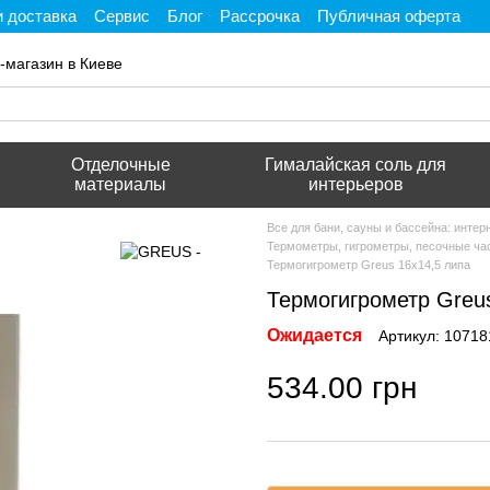
и доставка
Сервис
Блог
Рассрочка
Публичная оферта
ти
-магазин в Киеве
Отделочные
Гималайская соль для
материалы
интерьеров
Все для бани, сауны и бассейна: инте
Термометры, гигрометры, песочные ча
Термогигрометр Greus 16х14,5 липа
Термогигрометр Greus
Ожидается
Артикул: 10718
534.00 грн