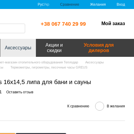
Сравнение
Рус
Укр
Желания
Вход
+38 067 740 29 99
Мой заказ
Акции и
Условия для
Аксессуары
скидки
дилеров
рнет-магазин отопительного оборудования Теплодар
Аксессуары
сы
Термометры, гигрометры, песочные часы GREUS
 16х14,5 липа для бани и сауны
1
Оставить отзыв
К сравнению
В желания