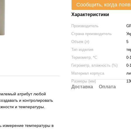
Сообщить, когда появ
Характеристики
Производитель
G
Страна производитель
Ук
Объем (л)
5
Тип изделия
те
Термометр, *С
0-
Гигрометр, влажность (%)
0-
Материал корпуса
ли
Размеры (мм)
13
Доставка
Оплата
емлемый атрибут любой
создавать и контролировать
жности и температуры.
ь измерение температуры в