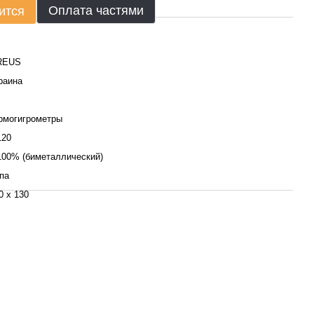
Оплата частями
ится
REUS
раина
рмогигрометры
120
100% (биметаллический)
па
0 x 130