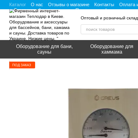
Каталог
О нас
Отзывы о магазине
Контакты
Оплата 
Перейти к основному контенту
Гарантия, обмен и возврат
Политика конфиденциальнос
Оптовый и розничный склад
Оборудование для бани,
Оборудование для
сауны
хаммама
ПОД ЗАКАЗ