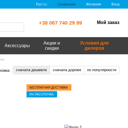
Сравнение
Рус
Укр
Желания
Вход
+38 067 740 29 99
Мой заказ
Акции и
Условия для
Аксессуары
скидки
дилеров
нок
сначала дешевле
сначала дороже
по популярности
ровка:
БЕСПЛАТНАЯ ДОСТАВКА
0% РАССРОЧКА