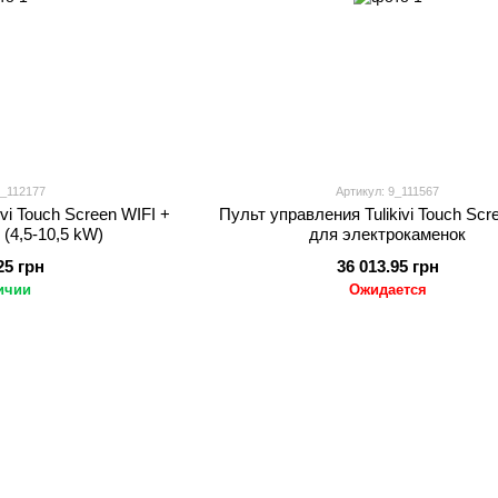
9_112177
Артикул: 9_111567
vi Touch Screen WIFI +
Пульт управления Tulikivi Touch Scr
(4,5-10,5 kW)
для электрокаменок
25 грн
36 013.95 грн
ичии
Ожидается