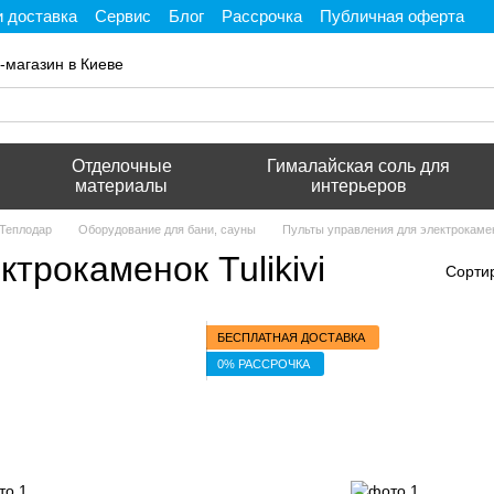
и доставка
Сервис
Блог
Рассрочка
Публичная оферта
ти
-магазин в Киеве
Отделочные
Гималайская соль для
материалы
интерьеров
 Теплодар
Оборудование для бани, сауны
Пульты управления для электрокаме
трокаменок Tulikivi
Сорти
БЕСПЛАТНАЯ ДОСТАВКА
0% РАССРОЧКА