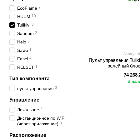
7
EcoFlame
10
HUUM
3
Tulikivi
2
Saunum
5
Helo
1
Sawo
Артикул: 
4
Fasel
Пульт управления Tuliki
релейный блок 
1
RELSET
74 268.
Тип компонента
В нал
3
пульт управления
Управление
3
Локальное
Дистанционное по WiFi
3
(через приложение)
Расположение