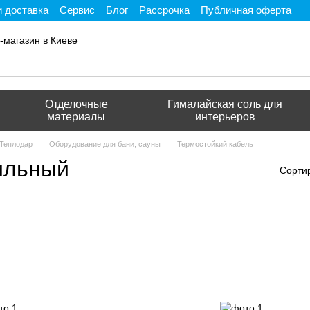
и доставка
Сервис
Блог
Рассрочка
Публичная оферта
ти
-магазин в Киеве
Отделочные
Гималайская соль для
материалы
интерьеров
 Теплодар
Оборудование для бани, сауны
Термостойкий кабель
ильный
Сорти