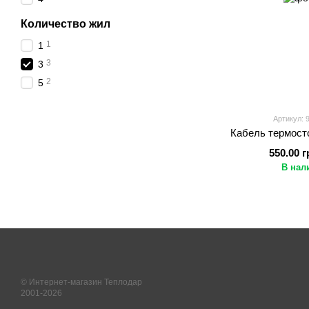
Количество жил
1
1
3
3
2
5
Артикул: 
Кабель термосто
550.00 г
В нал
© Интернет-магазин Теплодар
2001-2026