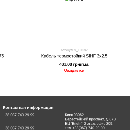
Артикул: 9_111692
75
Кабель термостойкий SIHF 3x2.5
401.00 грн/п.м.
Ожидается
Контактная информация
+38 067 740 29 99
Киев 03062
Берестейский проспект, д. 67В
БЦ “Bright”, 2 этаж, офис 209.
+38 067 740 29 99
тел. +38(067)-740-29-99