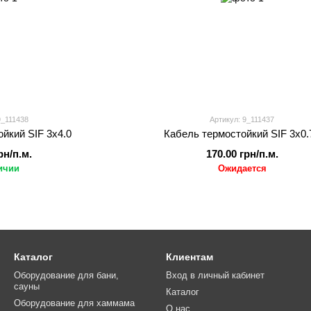
9_111438
Артикул: 9_111437
йкий SIF 3x4.0
Кабель термостойкий SIF 3x0.
рн/п.м.
170.00 грн/п.м.
ичии
Ожидается
Каталог
Клиентам
Оборудование для бани,
Вход в личный кабинет
сауны
Каталог
Оборудование для хаммама
О нас