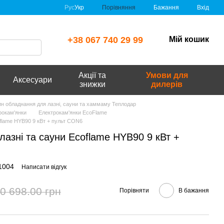
Порівняння
Рус
Укр
Бажання
Вхід
+38 067 740 29 99
Мій кошик
Акції та
Умови для
Аксесуари
знижки
дилерів
зин обладнання для лазні, сауни та хаммаму Теплодар
рокам'янки
Електрокам'янки EcoFlame
oflame HYB90 9 кВт + пульт CON6
лазні та сауни Ecoflame HYB90 9 кВт +
1004
Написати відгук
0 698.00 грн
Порівняти
В бажання