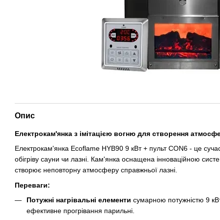
Опис
Електрокам'янка з імітацією вогню для створення атмосф
Електрокам'янка Ecoflame HYB90 9 кВт + пульт CON6 - це суча
обігріву сауни чи лазні. Кам'янка оснащена інноваційною систе
створює неповторну атмосферу справжньої лазні.
Переваги:
Потужні нагрівальні елементи
сумарною потужністю 9 кВ
ефективне прогрівання парильні.