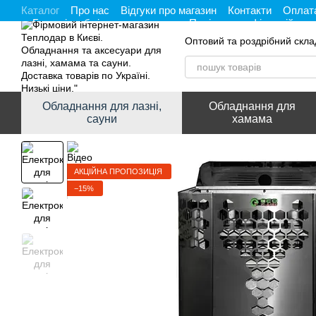
Каталог
Про нас
Відгуки про магазин
Контакти
Оплата
Перейти до основного контенту
Гарантія, обмін та повернення
Політика конфіденційност
Оптовий та роздрібний скла
Обладнання для лазні,
Обладнання для
сауни
хамама
АКЦІЙНА ПРОПОЗИЦІЯ
−15%