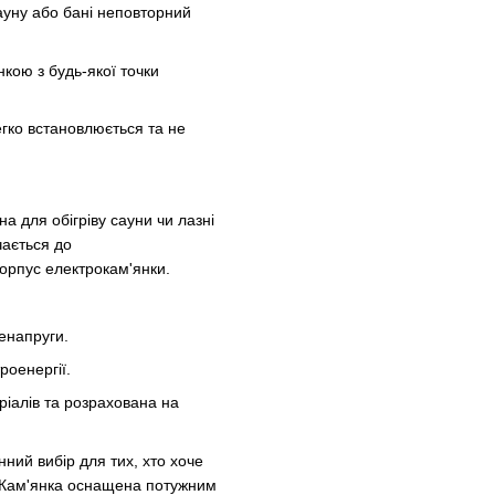
уну або бані неповторний
кою з будь-якої точки
егко встановлюється та не
 для обігріву сауни чи лазні
чається до
корпус електрокам'янки.
енапруги.
роенергії.
ріалів та розрахована на
ний вибір для тих, хто хоче
і. Кам'янка оснащена потужним