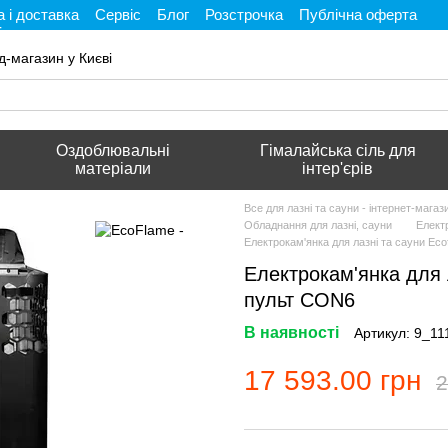
 і доставка
Сервіс
Блог
Розстрочка
Публічна оферта
і
д-магазин у Києві
Оздоблювальні
Гімалайська сіль для
матеріали
інтер'єрів
Все для лазні та сауни - інтернет-мага
Обладнання для лазні, сауни
Елект
Електрокам'янка для лазні та сауни Ec
Електрокам'янка для 
пульт CON6
В наявності
Артикул: 9_11
17 593.00 грн
2