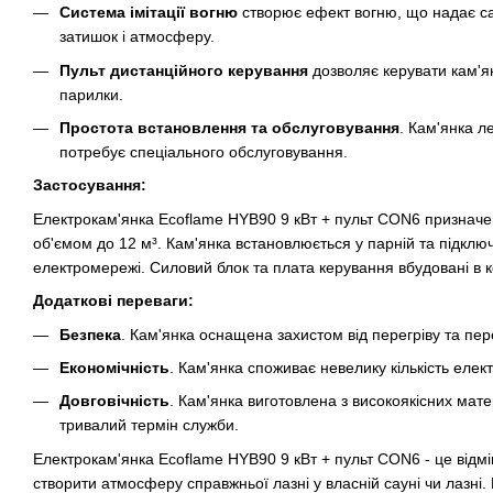
Система імітації вогню
створює ефект вогню, що надає са
затишок і атмосферу.
Пульт дистанційного керування
дозволяє керувати кам'ян
парилки.
Простота встановлення та обслуговування
. Кам'янка л
потребує спеціального обслуговування.
Застосування:
Електрокам'янка Ecoflame HYB90 9 кВт + пульт CON6 призначена
об'ємом до 12 м³. Кам'янка встановлюється у парній та підклю
електромережі. Силовий блок та плата керування вбудовані в 
Додаткові переваги:
Безпека
. Кам'янка оснащена захистом від перегріву та пер
Економічність
. Кам'янка споживає невелику кількість елект
Довговічність
. Кам'янка виготовлена з високоякісних мате
тривалий термін служби.
Електрокам'янка Ecoflame HYB90 9 кВт + пульт CON6 - це відмін
створити атмосферу справжньої лазні у власній сауні чи лазн