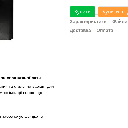
Купити
Купити в о
Характеристики
Файли
Доставка
Оплата
ери справжньої лазні
сний та стильний варіант для
мою імітації вогню, що
т забезпечує швидке та