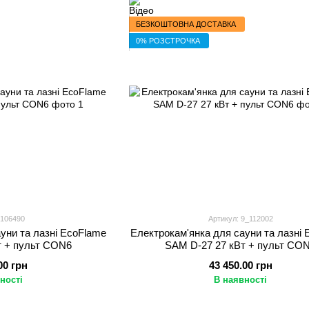
БЕЗКОШТОВНА ДОСТАВКА
0% РОЗСТРОЧКА
 106490
Артикул: 9_112002
уни та лазні EcoFlame
Електрокам'янка для сауни та лазні
т + пульт CON6
SAM D-27 27 кВт + пульт CO
00 грн
43 450.00 грн
ності
В наявності