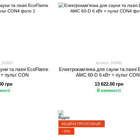
9_112000
Артикул: 106482
уни та лазні EcoFlame
Електрокам'янка для сауни та лазні
 + пульт CON
AMC 60-D 6 кВт + пульт CON
00 грн
13 622.00 грн
ності
В наявності
АКЦІЙНА ПРОПОЗИЦІЯ
−15%