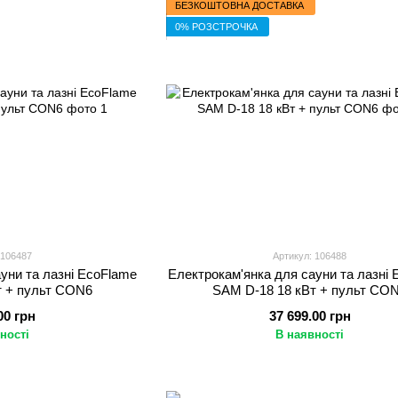
БЕЗКОШТОВНА ДОСТАВКА
0% РОЗСТРОЧКА
 106487
Артикул: 106488
уни та лазні EcoFlame
Електрокам'янка для сауни та лазні
т + пульт CON6
SAM D-18 18 кВт + пульт CO
00 грн
37 699.00 грн
ності
В наявності