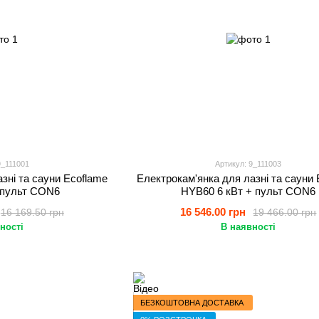
9_111001
Артикул: 9_111003
зні та сауни Ecoflame
Електрокам'янка для лазні та сауни 
 пульт CON6
HYB60 6 кВт + пульт CON6
16 546.00 грн
16 169.50 грн
19 466.00 грн
ності
В наявності
БЕЗКОШТОВНА ДОСТАВКА