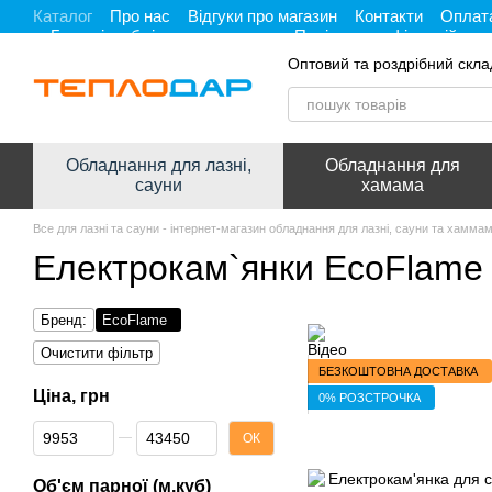
Каталог
Про нас
Відгуки про магазин
Контакти
Оплата
Перейти до основного контенту
Гарантія, обмін та повернення
Політика конфіденційност
Оптовий та роздрібний скла
Обладнання для лазні,
Обладнання для
сауни
хамама
Все для лазні та сауни - інтернет-магазин обладнання для лазні, сауни та хамма
Електрокам`янки EcoFlame
Бренд:
EcoFlame
Очистити фільтр
БЕЗКОШТОВНА ДОСТАВКА
Ціна, грн
0% РОЗСТРОЧКА
Від Ціна, грн
До Ціна, грн
ОК
Об'єм парної (м.куб)