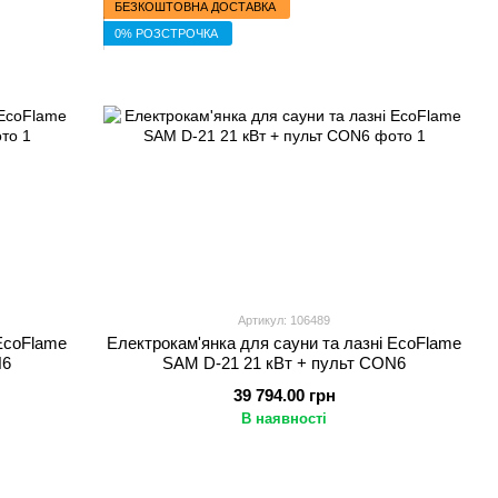
БЕЗКОШТОВНА ДОСТАВКА
0% РОЗСТРОЧКА
Артикул: 106489
 EcoFlame
Електрокам'янка для сауни та лазні EcoFlame
N6
SAM D-21 21 кВт + пульт CON6
39 794.00 грн
В наявності