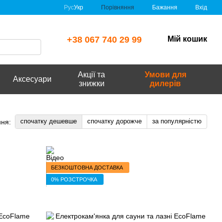
Порівняння
Рус
Укр
Бажання
Вхід
+38 067 740 29 99
Мій кошик
Акції та
Умови для
Аксесуари
знижки
дилерів
спочатку дешевше
спочатку дорожче
за популярністю
ня:
БЕЗКОШТОВНА ДОСТАВКА
0% РОЗСТРОЧКА