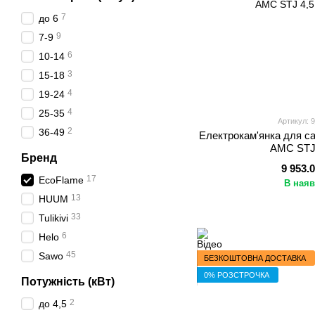
7
до 6
9
7-9
6
10-14
3
15-18
4
19-24
4
25-35
Артикул: 
2
36-49
Електрокам'янка для са
AMC STJ 
Бренд
9 953.
17
EcoFlame
В наяв
13
HUUM
33
Tulikivi
6
Helo
45
Sawo
БЕЗКОШТОВНА ДОСТАВКА
0% РОЗСТРОЧКА
Потужність (кВт)
2
до 4,5