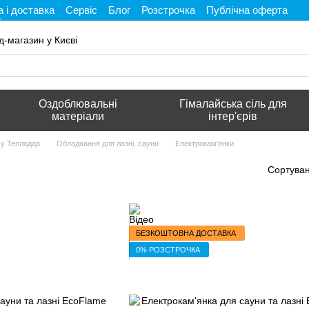
 і доставка
Сервіс
Блог
Розстрочка
Публічна оферта
і
д-магазин у Києві
Оздоблювальні
Гімалайська сіль для
матеріали
інтер'єрів
му Теплодар
Обладнання для лазні, сауни
Електрокам'янки
Сортуван
БЕЗКОШТОВНА ДОСТАВКА
0% РОЗСТРОЧКА