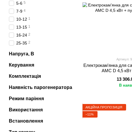
5
5-6
4
7-9
1
10-12
1
13-15
2
16-24
2
25-35
Напруга, В
Артикул: 
Керування
Електрокам'янка для са
AMC D 4,5 кВт
Комплектація
13 306.
В наяв
Наявність парогенератора
Режим паріння
АКЦІЙНА ПРОПОЗИЦІЯ
Використання
−11%
Встановлення