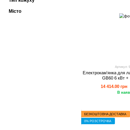
Тип кожуху
Місто
Артикул: 
Електрокам'янка для ла
GB60 6 кВт +
14 414.00 грн
В наяв
БЕЗКОШТОВНА ДОСТАВКА
0% РОЗСТРОЧКА