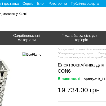
 і доставка
Сервіс
Блог
Розстрочка
Публічна оферта
і
д-магазин у Києві
Оздоблювальні
Гімалайська сіль для
матеріали
інтер'єрів
Все для лазні та сауни - інтернет-мага
Обладнання для лазні, сауни
Елект
Електрокам'янка для лазні та сауни Ec
Електрокам'янка для 
CON6
В наявності
Артикул: 9_11
19 734.00 грн