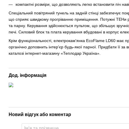
компактні розміри, що дозволяють легко встановити піч нав
Спеціальний повітряний тунель на задній стінці забезпечує по
що сприяє швидкому прогріванню приміщення. Потужні ТЕНи р
та парну. Керування здійснюється пультом, що збільшує зручні
печі. Силовий блок та плата керування вбудовані в корпус елек
Крім функціональності, електрокам'янка EcoFlame LD60 має п
органічно доповнить інтер'єр будь-якої парної. Придбати її за
каталозі інтернет-магазину «Теплодар Україна».
Дод. інформація
Новий відгук або коментар