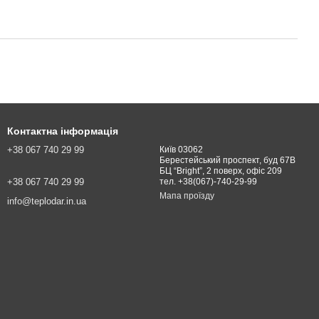
Контактна інформація
+38 067 740 29 99
Київ 03062
Берестейський проспект, буд 67В
БЦ “Bright”, 2 поверх, офіс 209
+38 067 740 29 99
тел. +38(067)-740-29-99
Мапа проїзду
info@teplodar.in.ua