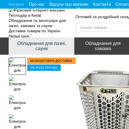
Каталог
Про нас
Відгуки про магазин
Контакти
Оплата
Перейти до основного контенту
Гарантія, обмін та повернення
Політика конфіденційност
Оптовий та роздрібний скла
Обладнання для лазні,
Обладнання для
сауни
хамама
БЕЗКОШТОВНА ДОСТАВКА
0% РОЗСТРОЧКА