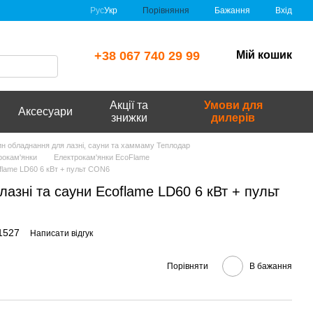
Порівняння
Рус
Укр
Бажання
Вхід
+38 067 740 29 99
Мій кошик
Акції та
Умови для
Аксесуари
знижки
дилерів
зин обладнання для лазні, сауни та хаммаму Теплодар
рокам'янки
Електрокам'янки EcoFlame
oflame LD60 6 кВт + пульт CON6
лазні та сауни Ecoflame LD60 6 кВт + пульт
1527
Написати відгук
Порівняти
В бажання