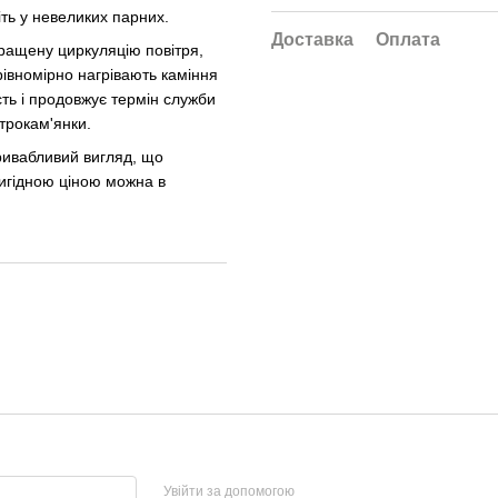
іть у невеликих парних.
Доставка
Оплата
кращену циркуляцію повітря,
івномірно нагрівають каміння
сть і продовжує термін служби
трокам'янки.
ривабливий вигляд, що
 вигідною ціною можна в
Увійти за допомогою