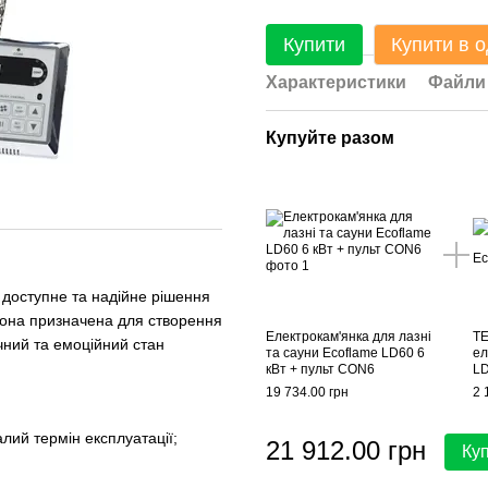
Купити
Купити в о
Характеристики
Файли
Купуйте разом
 доступне та надійне рішення
. Вона призначена для створення
Електрокам'янка для лазні
ТЕ
чний та емоційний стан
та сауни Ecoflame LD60 6
ел
кВт + пульт CON6
L
19 734.00 грн
2 
лий термін експлуатації;
21 912.00 грн
Ку