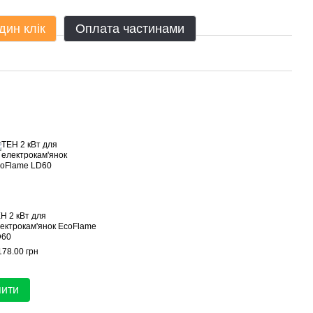
дин клік
Оплата частинами
Н 2 кВт для
ектрокам'янок EcoFlame
D60
178.00 грн
пити