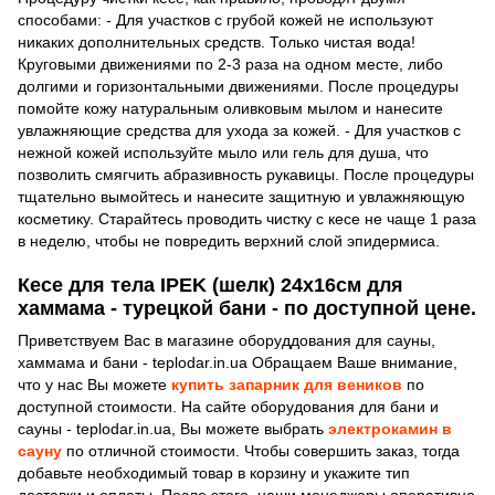
способами: - Для участков с грубой кожей не используют
никаких дополнительных средств. Только чистая вода!
Круговыми движениями по 2-3 раза на одном месте, либо
долгими и горизонтальными движениями. После процедуры
помойте кожу натуральным оливковым мылом и нанесите
увлажняющие средства для ухода за кожей. - Для участков с
нежной кожей используйте мыло или гель для душа, что
позволить смягчить абразивность рукавицы. После процедуры
тщательно вымойтесь и нанесите защитную и увлажняющую
косметику. Старайтесь проводить чистку с кесе не чаще 1 раза
в неделю, чтобы не повредить верхний слой эпидермиса.
Кесе для тела IPEK (шелк) 24х16см для
хаммама - турецкой бани - по доступной цене.
Приветствуем Вас в магазине оборуддования для сауны,
хаммама и бани - teplodar.in.ua Обращаем Ваше внимание,
что у нас Вы можете
купить запарник для веников
по
доступной стоимости. На сайте оборудования для бани и
сауны - teplodar.in.ua, Вы можете выбрать
электрокамин в
сауну
по отличной стоимости. Чтобы совершить заказ, тогда
добавьте необходимый товар в корзину и укажите тип
доставки и оплаты. После этого, наши менеджеры оперативно