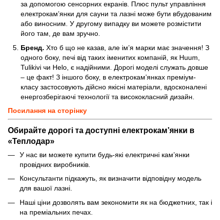
за допомогою сенсорних екранів. Плюс пульт управління
електрокам’янки для сауни та лазні може бути вбудованим
або виносним. У другому випадку ви можете розмістити
його там, де вам зручно.
Бренд.
Хто б що не казав, але ім’я марки має значення! З
одного боку, печі від таких іменитих компаній, як Huum,
Tulikivi чи Helo, є надійними. Дорогі моделі служать довше
– це факт! З іншого боку, в електрокам’янках преміум-
класу застосовують дійсно якісні матеріали, вдосконалені
енергозберігаючі технології та висококласний дизайн.
Посилання
на
сторінку
Обирайте дорогі та доступні електрокам’янки в
«Теплодар»
У нас ви можете купити будь-які електричні кам’янки
провідних виробників.
Консультанти підкажуть, як визначити відповідну модель
для вашої лазні.
Наші ціни дозволять вам зекономити як на бюджетних, так і
на преміальних печах.