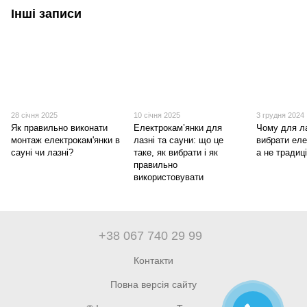
Інші записи
28 січня 2025
10 січня 2025
3 грудня 2024
Як правильно виконати
Електрокам’янки для
Чому для л
монтаж електрокам'янки в
лазні та сауни: що це
вибрати еле
сауні чи лазні?
таке, як вибрати і як
а не традиц
правильно
використовувати
+38 067 740 29 99
Контакти
Повна версія сайту