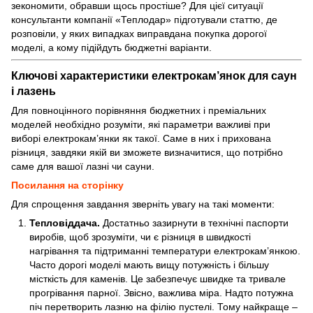
зекономити, обравши щось простіше? Для цієї ситуації
консультанти компанії «Теплодар» підготували статтю, де
розповіли, у яких випадках виправдана покупка дорогої
моделі, а кому підійдуть бюджетні варіанти.
Ключові характеристики електрокам’янок для саун
і лазень
Для повноцінного порівняння бюджетних і преміальних
моделей необхідно розуміти, які параметри важливі при
виборі електрокам’янки як такої. Саме в них і прихована
різниця, завдяки якій ви зможете визначитися, що потрібно
саме для вашої лазні чи сауни.
Посилання
на
сторінку
Для спрощення завдання зверніть увагу на такі моменти:
Тепловіддача.
Достатньо зазирнути в технічні паспорти
виробів, щоб зрозуміти, чи є різниця в швидкості
нагрівання та підтриманні температури електрокам’янкою.
Часто дорогі моделі мають вищу потужність і більшу
місткість для каменів. Це забезпечує швидке та тривале
прогрівання парної. Звісно, важлива міра. Надто потужна
піч перетворить лазню на філію пустелі. Тому найкраще –