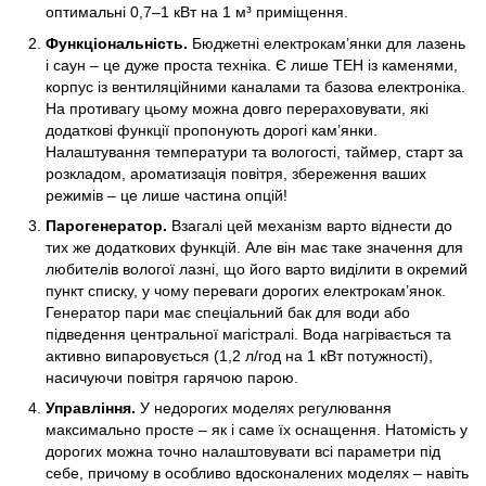
оптимальні 0,7–1 кВт на 1 м³ приміщення.
Функціональність.
Бюджетні електрокам’янки для лазень
і саун – це дуже проста техніка. Є лише ТЕН із каменями,
корпус із вентиляційними каналами та базова електроніка.
На противагу цьому можна довго перераховувати, які
додаткові функції пропонують дорогі кам’янки.
Налаштування температури та вологості, таймер, старт за
розкладом, ароматизація повітря, збереження ваших
режимів – це лише частина опцій!
Парогенератор.
Взагалі цей механізм варто віднести до
тих же додаткових функцій. Але він має таке значення для
любителів вологої лазні, що його варто виділити в окремий
пункт списку, у чому переваги дорогих електрокам’янок.
Генератор пари має спеціальний бак для води або
підведення центральної магістралі. Вода нагрівається та
активно випаровується (1,2 л/год на 1 кВт потужності),
насичуючи повітря гарячою парою.
Управління.
У недорогих моделях регулювання
максимально просте – як і саме їх оснащення. Натомість у
дорогих можна точно налаштовувати всі параметри під
себе, причому в особливо вдосконалених моделях – навіть