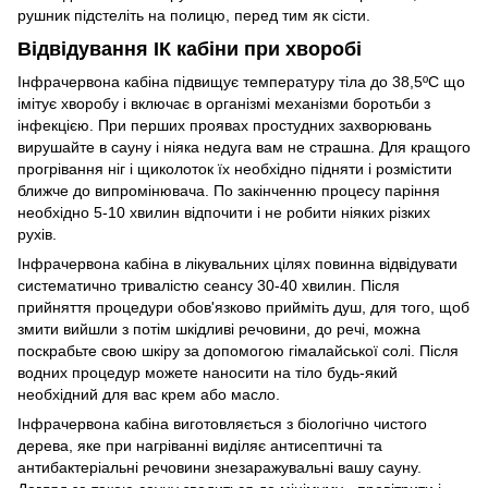
рушник підстеліть на полицю, перед тим як сісти.
Відвідування ІК кабіни при хворобі
Інфрачервона кабіна підвищує температуру тіла до 38,5ºС що
імітує хворобу і включає в організмі механізми боротьби з
інфекцією. При перших проявах простудних захворювань
вирушайте в сауну і ніяка недуга вам не страшна. Для кращого
прогрівання ніг і щиколоток їх необхідно підняти і розмістити
ближче до випромінювача. По закінченню процесу паріння
необхідно 5-10 хвилин відпочити і не робити ніяких різких
рухів.
Інфрачервона кабіна в лікувальних цілях повинна відвідувати
систематично тривалістю сеансу 30-40 хвилин. Після
прийняття процедури обов'язково прийміть душ, для того, щоб
змити вийшли з потім шкідливі речовини, до речі, можна
поскрабьте свою шкіру за допомогою гімалайської солі. Після
водних процедур можете наносити на тіло будь-який
необхідний для вас крем або масло.
Інфрачервона кабіна виготовляється з біологічно чистого
дерева, яке при нагріванні виділяє антисептичні та
антибактеріальні речовини знезаражувальні вашу сауну.