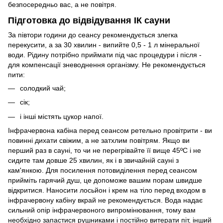
безпосередньо вас, а не повітря.
Підготовка до відвідування ІК сауни
За півтори години до сеансу рекомендується злегка
перекусити, а за 30 хвилин - випийте 0,5 - 1 л мінеральної
води. Рідину потрібно приймати під час процедури і після -
для компенсації зневоднення організму. Не рекомендується
пити:
солодкий чай;
сік;
і інші містять цукор напої.
Інфрачервона кабіна перед сеансом ретельно провітрити - ви
повинні дихати свіжим, а не затхлим повітрям. Якщо ви
перший раз в сауні, то чи не перегрівайте її вище 45ºС і не
сидите там довше 25 хвилин, як і в звичайній сауні з
кам'янкою. Для посилення потовиділення перед сеансом
прийміть гарячий душ, це допоможе вашим порам швидше
відкритися. Наносити лосьйон і крем на тіло перед входом в
інфрачервону кабіну вкрай не рекомендується. Вода надає
сильний опір інфрачервоного випромінювання, тому вам
необхідно запастися рушниками і постійно витерати піт, інший