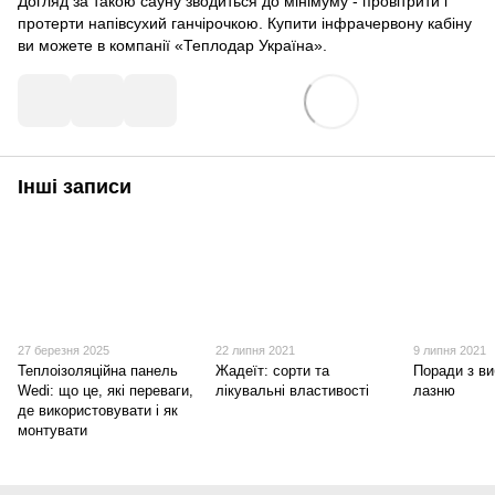
Догляд за такою сауну зводиться до мінімуму - провітрити і
протерти напівсухий ганчірочкою. Купити інфрачервону кабіну
ви можете в компанії «Теплодар Україна».
Інші записи
27 березня 2025
22 липня 2021
9 липня 2021
Теплоізоляційна панель
Жадеїт: сорти та
Поради з ви
Wedi: що це, які переваги,
лікувальні властивості
лазню
де використовувати і як
монтувати