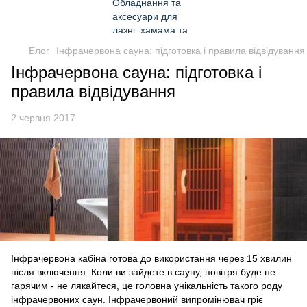
Блог
Інфрачервона сауна: підготовка і правила відвідування
Інфрачервона сауна: підготовка і
правила відвідування
2 червня 2017
Інфрачервона кабіна готова до використання через 15 хвилин
після включення. Коли ви зайдете в сауну, повітря буде не
гарячим - не лякайтеся, це головна унікальність такого роду
інфрачервоних саун. Інфрачервоний випромінювач гріє