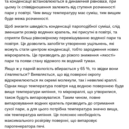
та конденсації встановлюються в динамічній рівновазі, при
цьому їх співвідношення залежить від ступеня розчинності
пари у повітрі. Чим вищу температуру має суміш, тим вищим
буде межа розчинності.
Щоб знизити швидкість конденсації пароподібної суміші, слід
зменшити розмір водяних крапель, які присутні в повітрі, та
сприяти більш рівномірному перемішуванню водяної пари та
повітря. Це дозволить запобігти утворенню ущільнень, які
можуть стати центром конденсації, тобто зародження нових
мікрокрапель. Це призводить до різкого зниження «якості»
пари та появи стану відомого як водяний туман.
Якщо ж у парній вологість вбирається у 65 %, то звідки вони
з'являються? Виявляється, що від поверхні окропу
відокремлюються як окремі молекули, так і невеликі краплі.
Однак якщо температура повітря над водною поверхнею буде
вище температури кипіння, то мікрокраплі, що утворилися,
також будуть випаровуватися. Таким чином, повне
випаровування водних крапель призводить до отримання
сухої пари, а для цього потрібна температура значно вища,
ніж температура кипіння. Це пояснює необхідність
максимального розігріву поверхні, що випаровує
парогенератора печі.